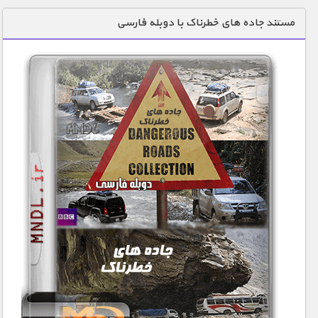
دنیای خوراکی ها
مستند جاده های خطرناک با دوبله فارسی
زمین شناسی / محیط زیست
سازه/ معماری/ مهندسی
سرگرمی
شناخت کودکان
طبیعت
علم و فناوری
فرهنگ / هنر
کیهان / نجوم
گردشگری
ماورایی
مسابقات / ورزشی