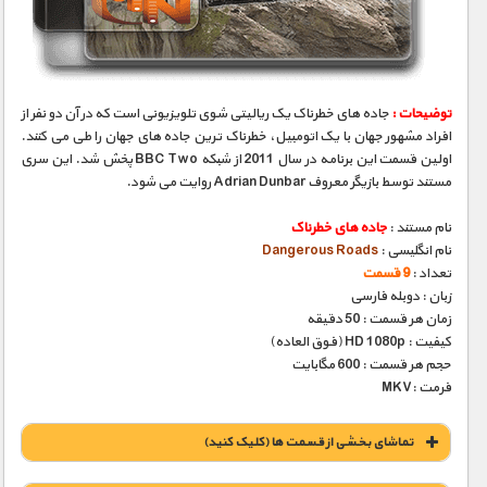
مستند های اختصاصی
توضیحات :
جاده های خطرناک یک ریالیتی شوی تلویزیونی است که در آن دو نفر از
افراد مشهور جهان با یک اتومبیل، خطرناک ترین جاده های جهان را طی می کنند.
اولین قسمت این برنامه در سال 2011 از شبکه BBC Two پخش شد. این سری
مستند توسط بازیگر معروف Adrian Dunbar روایت می شود.
نام مستند :
جاده های خطرناک
نام انگلیسی :
Dangerous Roads
تعداد :
9 قسمت
زبان : دوبله فارسی
زمان هر قسمت : 50 دقیقه
کیفیت : HD 1080p (فوق العاده)
حجم هر قسمت : 600 مگابایت
فرمت :MKV
تماشای بخشی از قسمت ها (کلیک کنید)