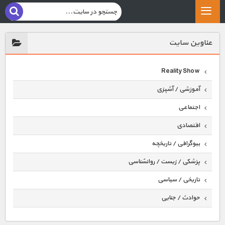
عناوين سايت
Reality Show
آموزشی / آشپزی
اجتماعی
اقتصادی
بیوگرافی / تاریخچه
پزشکی / زیست / روانشناسی
تاریخی / سیاسی
حوادث / جنایی
حیوانات