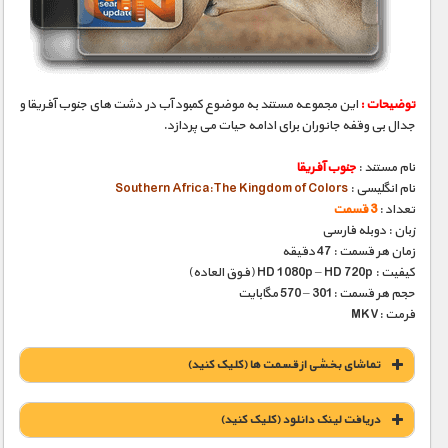
مستند های اختصاصی
توضیحات :
این مجموعه مستند به موضوع کمبود آب در دشت های جنوب آفریقا و
جدال بی وقفه جانوران برای ادامه حیات می پردازد.
نام مستند :
جنوب آفریقا
نام انگلیسی :
Southern Africa:The Kingdom of Colors
تعداد :
3 قسمت
زبان : دوبله فارسی
زمان هر قسمت : 47 دقیقه
کیفیت : HD 1080p – HD 720p (فوق العاده)
حجم هر قسمت :301 – 570 مگابایت
فرمت :MKV
تماشای بخشی از قسمت ها (کلیک کنید)
دریافت لينک دانلود (کليک کنيد)