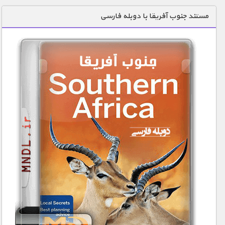
دنیای خوراکی ها
مستند جنوب آفریقا با دوبله فارسی
زمین شناسی / محیط زیست
سازه/ معماری/ مهندسی
سرگرمی
شناخت کودکان
طبیعت
علم و فناوری
فرهنگ / هنر
کیهان / نجوم
گردشگری
ماورایی
مسابقات / ورزشی