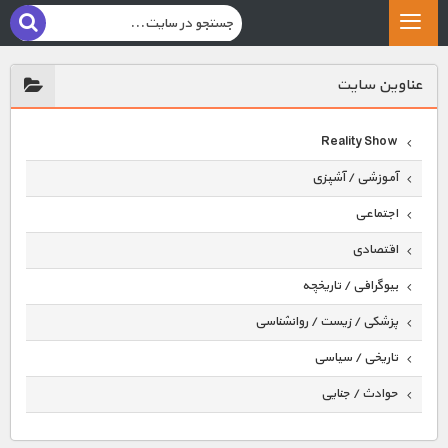
عناوين سايت
Reality Show
آموزشی / آشپزی
اجتماعی
اقتصادی
بیوگرافی / تاریخچه
پزشکی / زیست / روانشناسی
تاریخی / سیاسی
حوادث / جنایی
حیوانات