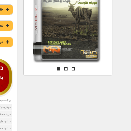
مستند های اختصاصی
خل
تم
در
برچسب ه
جهش در ت
خرید مست
دانلود رایگان مست
دانلود مس