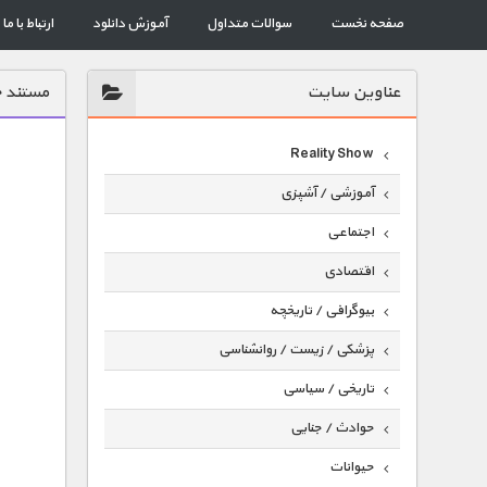
صفحه نخست
سوالات متداول
آموزش دانلود
ارتباط با ما
عناوين سايت
مستند ج
Reality Show
آموزشی / آشپزی
اجتماعی
اقتصادی
بیوگرافی / تاریخچه
پزشکی / زیست / روانشناسی
تاریخی / سیاسی
حوادث / جنایی
حیوانات