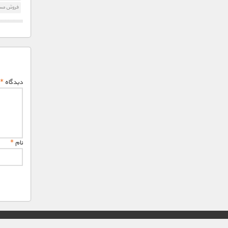
فروش مست
دیدگاه
*
نام
*
© تمامی حقوق این وب سایت برای "MNDL" محفوظ میباشد.