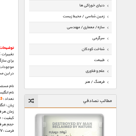
دنیای خوراکی ها
زمین شناسی / محیط زیست
سازه/ معماری/ مهندسی
سرگرمی
توضیحات
شناخت کودکان
تغییرات گ
طبیعت
برای سازگ
موجودات 
علم و فناوری
در این مستند ۳ قسمتی با استفاده از تصاویر کامپیوتری تک
فرهنگ / هنر
نام مستند
نام انگلی
کیهان / نجوم
تعداد :
3 قسمت
مطالب تصادفي
گردشگری
زبان : ان
زمان هر قسمت 
ماورایی
کیفیت : HD 720p (فوق العاده)
حجم هر قسمت : 
مسابقات / ورزشی
فرمت :MKV