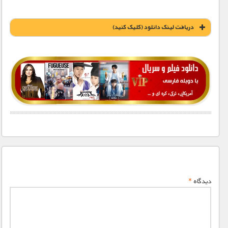
دریافت لينک دانلود (کليک کنيد)
1900 تومان – خريد لينک دانلود (افزودن به سبد خريد)
دیدگاه
*