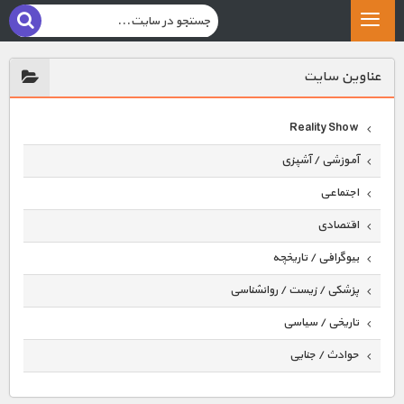
عناوين سايت
Reality Show
آموزشی / آشپزی
اجتماعی
اقتصادی
بیوگرافی / تاریخچه
پزشکی / زیست / روانشناسی
تاریخی / سیاسی
حوادث / جنایی
حیوانات