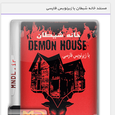
دنیای خوراکی ها
مستند خانه شیطان با زیرنویس فارسی
زمین شناسی / محیط زیست
سازه/ معماری/ مهندسی
سرگرمی
شناخت کودکان
طبیعت
علم و فناوری
فرهنگ / هنر
کیهان / نجوم
گردشگری
ماورایی
مسابقات / ورزشی