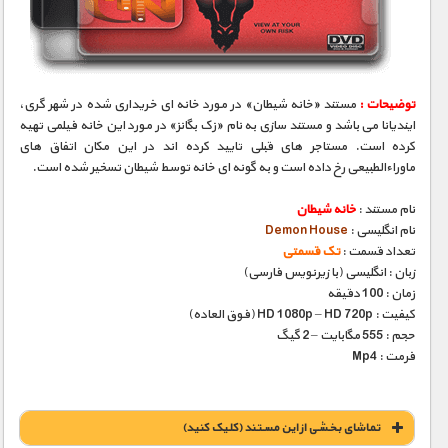
مستند های اختصاصی
توضیحات :
مستند «خانه شیطان» در مورد خانه ای خریداری شده در شهر گری،
ایندیانا می باشد و مستند سازی به نام «زک بگانز» در مورد این خانه فیلمی تهیه
کرده است. مستاجر های قبلی تایید کرده اند در این مکان اتفاق های
ماوراءالطبیعی رخ داده است و به گونه ای خانه توسط شیطان تسخیر شده است.
نام مستند :
خانه شیطان
نام انگلیسی :
Demon House
تعداد قسمت :
تک قسمتی
زبان : انگلیسی (با زیرنویس فارسی)
زمان : 100 دقیقه
کیفیت : HD 1080p – HD 720p (فوق العاده)
حجم : 555 مگابایت – 2 گیگ
فرمت : Mp4
تماشای بخشی از این مستند (کلیک کنید)