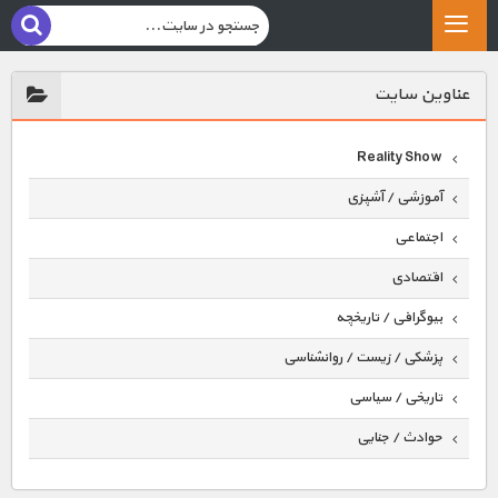
عناوين سايت
Reality Show
آموزشی / آشپزی
اجتماعی
اقتصادی
بیوگرافی / تاریخچه
پزشکی / زیست / روانشناسی
تاریخی / سیاسی
حوادث / جنایی
حیوانات