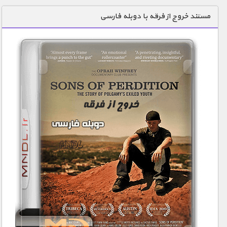
دنیای خوراکی ها
مستند خروج از فرقه با دوبله فارسی
زمین شناسی / محیط زیست
سازه/ معماری/ مهندسی
سرگرمی
شناخت کودکان
طبیعت
علم و فناوری
فرهنگ / هنر
کیهان / نجوم
گردشگری
ماورایی
مسابقات / ورزشی