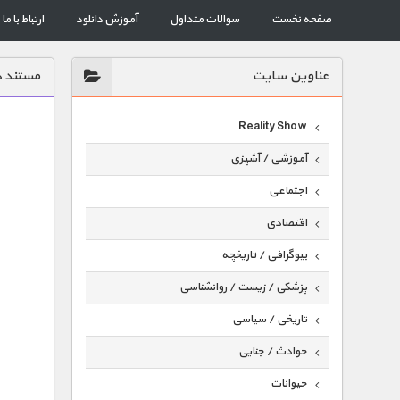
صفحه نخست
سوالات متداول
آموزش دانلود
ارتباط با ما
عناوين سايت
مستند د
Reality Show
آموزشی / آشپزی
اجتماعی
اقتصادی
بیوگرافی / تاریخچه
پزشکی / زیست / روانشناسی
تاریخی / سیاسی
حوادث / جنایی
حیوانات