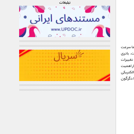
تبليغات
ما سرعت
ت. باتری
 تغییرات
ار اهمیت
الکتریکی
ا دگرگون