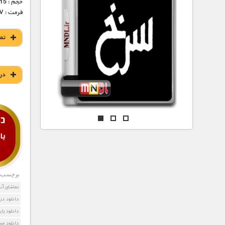
مستند های اختصاصی
حجم : 415 – 635 مگابایت
فرمت : MKV
تم
در
برچسب ه
تماشای آن
دانلود در 
دانلود رایگان مستند ry
دانلود مس