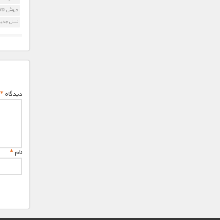
فروش DVD در جستجوی ابر باتری
نسل جدید 
دیدگاه
*
نام
*