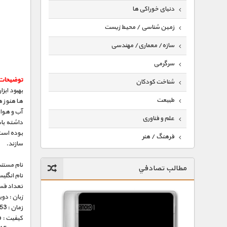
دنیای خوراکی ها
زمین شناسی / محیط زیست
سازه/ معماری/ مهندسی
سرگرمی
توضیحات 
شناخت کودکان
بهبود ابز
طبیعت
ها هنوز ه
آب و هوای
علم و فناوری
داشته باش
بوده است.
فرهنگ / هنر
سازند.
کیهان / نجوم
نام مستند
مطالب تصادفي
گردشگری
نام انگلی
تعداد قس
ماورایی
زبان : دو
زمان : 53 دقیقه
مسابقات / ورزشی
کیفیت : HD 1080p – HD 720p (فوق العاده)