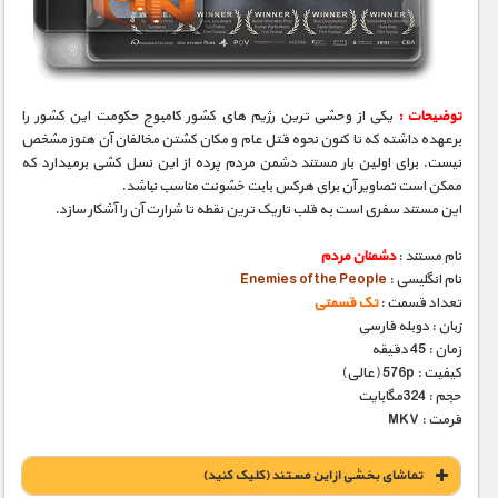
مستند های اختصاصی
توضیحات :
یکی از وحشی ترین رژیم های کشور کامبوج حکومت این کشور را
برعهده داشته که تا کنون نحوه قتل عام و مکان کشتن مخالفان آن هنوز مشخص
نیست. برای اولین بار مستند دشمن مردم پرده از این نسل ‌کشی برمیدارد که
ممکن است تصاویر آن برای هرکس بابت خشونت مناسب نباشد.
این مستند سفری است به قلب تاریک ترین نقطه تا شرارت آن را آشکار سازد.
نام مستند :
دشمنان مردم
نام انگلیسی :
Enemies of the People
تعداد قسمت :
تک قسمتی
زبان : دوبله فارسی
زمان : 45 دقیقه
کیفیت : 576p (عالی)
حجم : 324مگابایت
فرمت : MKV
تماشای بخشی از این مستند (کلیک کنید)