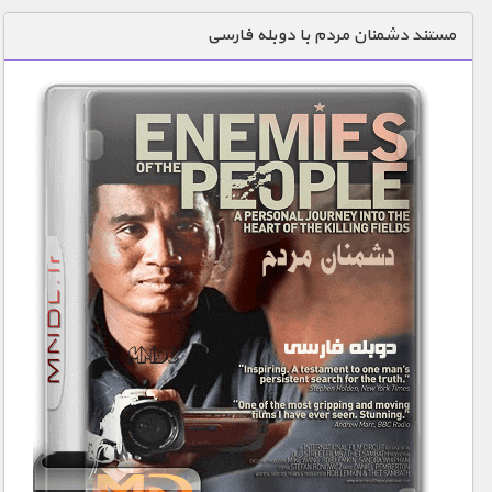
دنیای خوراکی ها
مستند دشمنان مردم با دوبله فارسی
زمین شناسی / محیط زیست
سازه/ معماری/ مهندسی
سرگرمی
شناخت کودکان
طبیعت
علم و فناوری
فرهنگ / هنر
کیهان / نجوم
گردشگری
ماورایی
مسابقات / ورزشی