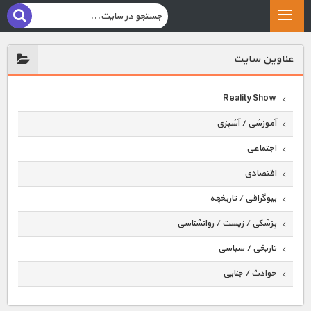
عناوين سايت
Reality Show
آموزشی / آشپزی
اجتماعی
اقتصادی
بیوگرافی / تاریخچه
پزشکی / زیست / روانشناسی
تاریخی / سیاسی
حوادث / جنایی
حیوانات