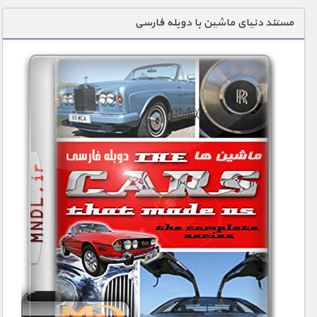
دنیای خوراکی ها
مستند دنیای ماشین با دوبله فارسی
زمین شناسی / محیط زیست
سازه/ معماری/ مهندسی
سرگرمی
شناخت کودکان
طبیعت
علم و فناوری
فرهنگ / هنر
کیهان / نجوم
گردشگری
ماورایی
مسابقات / ورزشی