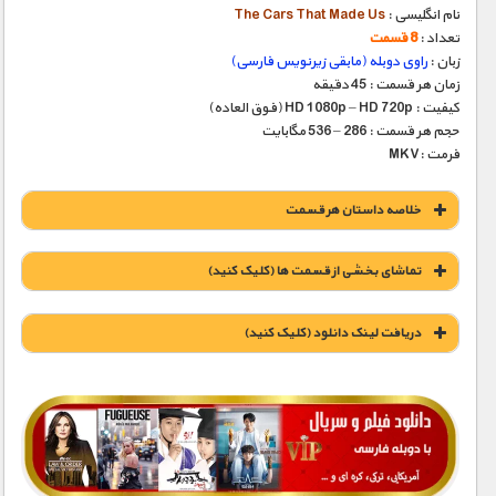
نام انگلیسی :
The Cars That Made Us
تعداد :
8 قسمت
زبان :
راوی دوبله (مابقی زیرنویس فارسی)
زمان هر قسمت : 45 دقیقه
کیفیت : HD 1080p – HD 720p (فوق العاده)
حجم هر قسمت : 286 – 536 مگابایت
فرمت :MKV
خلاصه داستان هر قسمت
تماشای بخشی از قسمت ها (کلیک کنید)
دریافت لينک دانلود (کليک کنيد)
1900 تومان – دانلود قسمت 1 (افزودن به سبد خريد)
1900 تومان – دانلود قسمت 2 (افزودن به سبد خريد)