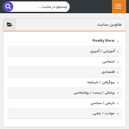
عناوين سايت
Reality Show
آموزشی / آشپزی
اجتماعی
اقتصادی
بیوگرافی / تاریخچه
پزشکی / زیست / روانشناسی
تاریخی / سیاسی
حوادث / جنایی
حیوانات