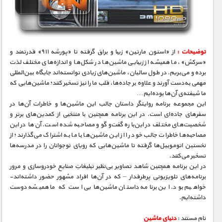
مستند های اختصاصی
توضیحات :
از «استون مارتین» زیبا و براق گرفته تا «پورشه ۹۱۱» قدرتمند و
«سرکش»، ما همیشه از زیبایی ماشین‌ها در شکل‌ها و اندازه‌های مختلف لذت
برده و می‌بریم. در طول سالیان، ماشین‌های زیادی توانسته‌اند جایگاه بین‌المللی
مهمی به‌دست آورند و علاوه بر جاده‌ها، قلب ما را نیز تسخیر کنند؛ ماشین‌هایی که
ما شیفته‌ی آن‌ها بوده‌ایم…
این مجموعه برنامه روایتگر داستان جالب این ماشین‌ها و خاطرات آن‌ها در
سفرهای جاده‌ای است. در این برنامه همچنین با منتخبی از کمدین‌های برتر و
شخصیت‌های مختلف در این‌باره گفت‌و‌گو و مصاحبه شده است. آن‌ها در این
مصاحبه‌ها خاطرات جالب خود را از این ماشین‌ها با ما به اشتراک می‌گذارند؛ از
نخستین اتوموبیل‌ها گرفته تا ماشین‌هایی که رویای نوجوانان را در مدرسه‌ها
تسخیر می‌کنند.
در این برنامه همچنین شاهد تصاویر بی‌نظیر تبلیغاتِ صنایع خودروسازی و مرور
برنامه‌های تلویزیونی پرطرفدار – که در آن‌ها افراد مشهور حضور داشته‌اند-
خواهیم بود. این برنامه داستان ماشین‌هایی است که ما همیشه دوست
داشته‌ایم.
نام مستند :
دنیای ماشین