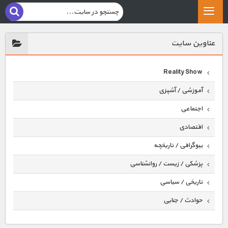
عناوين سايت
Reality Show
آموزشی / آشپزی
اجتماعی
اقتصادی
بیوگرافی / تاریخچه
پزشکی / زیست / روانشناسی
تاریخی / سیاسی
حوادث / جنایی
حیوانات