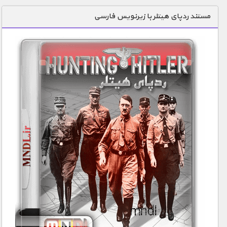
دنیای خوراکی ها
مستند ردپای هیتلر با زیرنویس فارسی
زمین شناسی / محیط زیست
سازه/ معماری/ مهندسی
سرگرمی
شناخت کودکان
طبیعت
علم و فناوری
فرهنگ / هنر
کیهان / نجوم
گردشگری
ماورایی
مسابقات / ورزشی