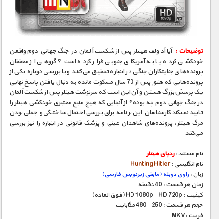
مستند های اختصاصی
توضیحات :
آیا آدولف هیتلر پس از شکست آلمان در جنگ جهانی دوم واقعن
خودکشی کرده یا به آمریکای جنوبی فرار کرده است؟ گروهی از محققان
پرونده‌های جنایتکاران جنگی در اینباره تحقیق می‌کنند و با بررسی دوباره‌ یکی از
پرونده‌هایی که هنوز پس از 70 سال مسکوت مانده به دنبال یافتن پاسخ نهایی
یک پرسش بزرگ هستن و آن این است که سرنوشت هیتلر پس از شکست آلمان
در جنگ جهانی دوم چه بوده؟ از آنجایی که هیچ منبع معتبری خودکشی هیتلر را
تایید نمیکند کارشناسان این برنامه برای بررسی احتمال ساختگی و جعلی بودن
مرگ هیتلر، پرونده‌های شاهدان عینی و پزشک قانونی در اینباره را نیز بررسی
می‌کنند
نام مستند :
ردپای هیتلر
نام انگلیسی :
Hunting Hitler
زبان :
راوی دوبله (مابقی زیرنویس فارسی)
زمان هر قسمت : 40 دقیقه
کیفیت : HD 1080p – HD 720p (فوق العاده)
حجم هر قسمت : 250 – 480 مگابایت
فرمت :MKV