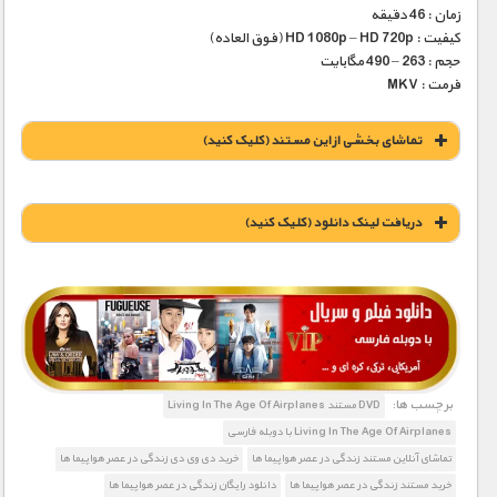
زمان : 46 دقیقه
کیفیت : HD 1080p – HD 720p (فوق العاده)
حجم : 263 – 490 مگابایت
فرمت : MKV
تماشای بخشی از این مستند (کلیک کنید)
دریافت لينک دانلود (کليک کنيد)
1900 تومان – خريد لينک دانلود (افزودن به سبد خريد)
برچسب ها:
DVD مستند Living In The Age Of Airplanes
Living In The Age Of Airplanes با دوبله فارسی
تماشای آنلاین مستند زندگی در عصر هواپیما ها
خرید دی وی دی زندگی در عصر هواپیما ها
خرید مستند زندگی در عصر هواپیما ها
دانلود رایگان زندگی در عصر هواپیما ها