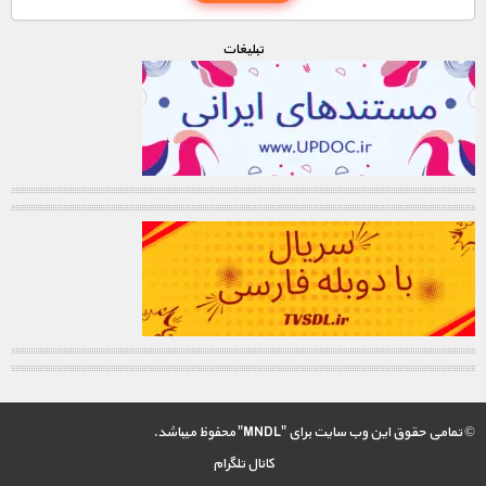
تبليغات
© تمامی حقوق این وب سایت برای "MNDL" محفوظ میباشد.
کانال تلگرام