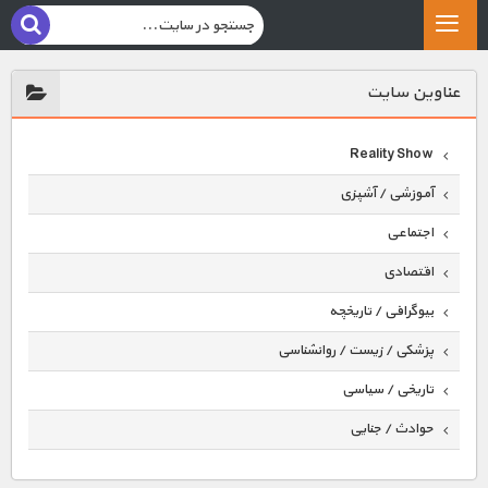
عناوين سايت
Reality Show
آموزشی / آشپزی
اجتماعی
اقتصادی
بیوگرافی / تاریخچه
پزشکی / زیست / روانشناسی
تاریخی / سیاسی
حوادث / جنایی
حیوانات