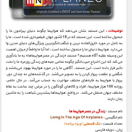
مستند های اختصاصی
توضیحات :
این مستند نشان می‌دهد که هواپیما چگونه دنیای پیرامون ما را
متحول ساخته است. این مستند که در 18 کشور جهان فیلمبرداری شده است، ما را
به تامل در مورد خارق‌العاده ترین و شگفت‌انگیزترین ویژگی‌های دنیای مدرن وا
می‌‎دارد. هواپیما دنیای ما را متحول ساخته است، اما آیا ما واقعاً از میزان اهمیت
این وسیله نقلیه آگاه هستیم؟ مستند «زندگی در عصر هواپیماها» به ما یادآوری
می‌کند که این اختراع حیرت‌انگیز چگونه تمامی جنبه‌های زندگی روزمره ما را تحت
تاثیر قرار داده است. این مستند، آگاهی ما را در مورد هواپیما بهبود می‌بخشد و
شگفتی‌ و عظمت پرواز کردن را به تصویر می‌کشد. در گذشته‌های نه چندان دور،
پرواز با هواپیما به قاره‌های مختلف مهاجرت به حساب می‌آمد. در حال حاضر،
روزانه 100 هزار هواپیما، افراد و کالاهای گوناگون را در عرض چند ساعت به نقاط
مختلف جهان منتقل می‌کنند. در واقع، هواپیماها بیشترین شباهت را به ماشین
زمان دارند
نام مستند :
زندگی در عصر هواپیما ها
نام انگلیسی :
Living In The Age Of Airplanes
تعداد قسمت :
تک قسمتی
(ویژه برنامه)
زبان : دوبله فارسی