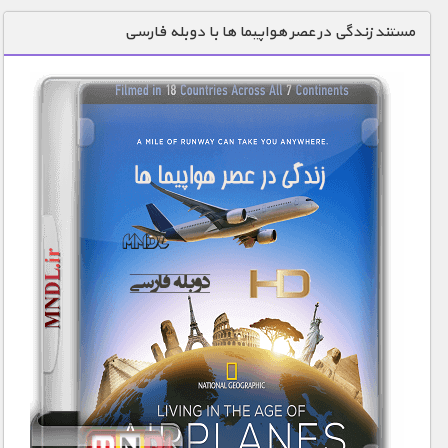
دنیای خوراکی ها
مستند زندگی در عصر هواپیما ها با دوبله فارسی
زمین شناسی / محیط زیست
سازه/ معماری/ مهندسی
سرگرمی
شناخت کودکان
طبیعت
علم و فناوری
فرهنگ / هنر
کیهان / نجوم
گردشگری
ماورایی
مسابقات / ورزشی