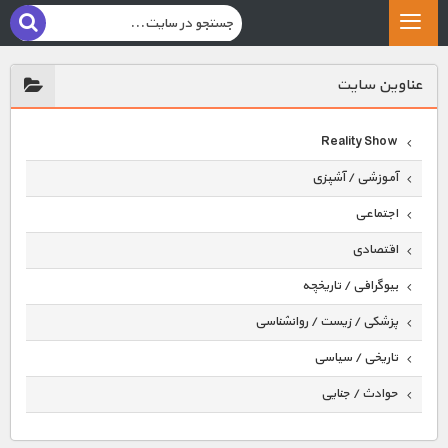
عناوين سايت
Reality Show
آموزشی / آشپزی
اجتماعی
اقتصادی
بیوگرافی / تاریخچه
پزشکی / زیست / روانشناسی
تاریخی / سیاسی
حوادث / جنایی
حیوانات