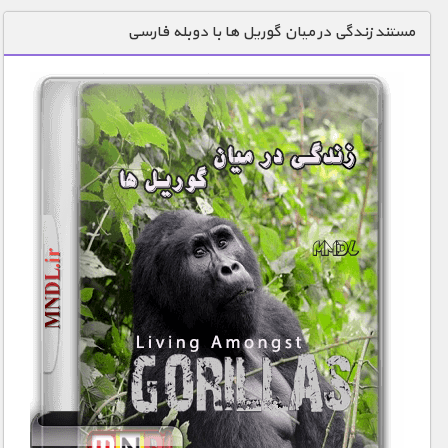
دنیای خوراکی ها
مستند زندگی در میان گوریل ها با دوبله فارسی
زمین شناسی / محیط زیست
سازه/ معماری/ مهندسی
سرگرمی
شناخت کودکان
طبیعت
علم و فناوری
فرهنگ / هنر
کیهان / نجوم
گردشگری
ماورایی
مسابقات / ورزشی