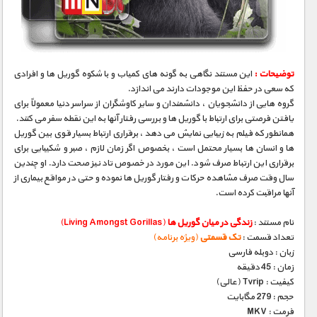
مستند های اختصاصی
توضیحات :
این مستند نگاهی به گونه های کمیاب و با شکوه گوریل ها و افرادی
که سعی در حفظ این موجودات دارند می اندازد.
گروه هایی از دانشجویان ، دانشمندان و سایر کاوشگران از سراسر دنیا معمولاً برای
یافتن فرصتی برای ارتباط با گوریل ها و بررسی رفتار آنها به این نقطه سفر می کنند.
همانطور که فیلم به زیبایی نمایش می دهد ، برقراری ارتباط بسیار قوی بین گوریل
ها و انسان ها بسیار محتمل است ، بخصوص اگر زمان لازم ، صبر و شکیبایی برای
برقراری این ارتباط صرف شود. این مورد در خصوص تاد نیز صحت دارد. او چندین
سال وقت صرف مشاهده حرکات و رفتار گوریل ها نموده و حتی در مواقع بیماری از
آنها مراقبت کرده است.
نام مستند :
زندگی در میان گوریل ها
(Living Amongst Gorillas)
تعداد قسمت :
تک قسمتی
(ویژه برنامه)
زبان : دوبله فارسی
زمان : 45 دقیقه
کیفیت : Tvrip (عالی)
حجم : 279 مگابایت
فرمت : MKV