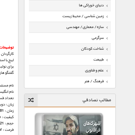
دنیای خوراکی ها
زمین شناسی / محیط زیست
سازه/ معماری/ مهندسی
سرگرمی
توضیحات
شناخت کودکان
کارگردان
طبیعت
لیچ با اس
برای تولی
علم و فناوری
گفتگو ها
فرهنگ / هنر
نام مستند
نام انگلی
کیهان / نجوم
تعداد قس
مطالب تصادفي
گردشگری
زبان : دو
زمان : 81 دقیقه
ماورایی
کیفیت : HD 1080p – HD 720p (فوق العاده)
حجم : 521 – 981 مگابایت
مسابقات / ورزشی
فرمت : MKV