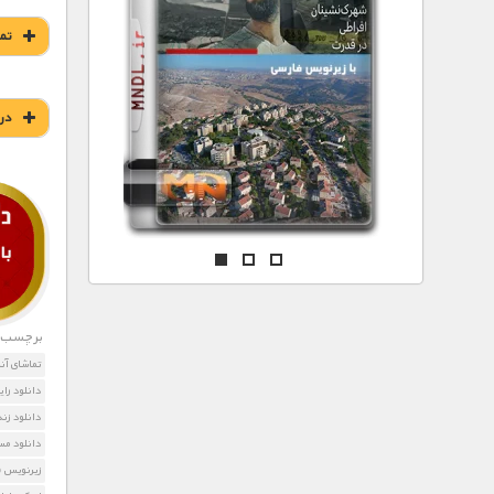
مستند های اختصاصی
تم
در
برچسب ه
تماشای آن
دانلود را
دانلود زند
دانلود مس
زیرنویس فارسی  Art Life