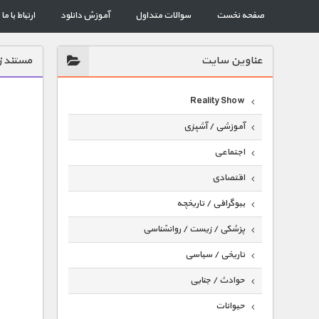
صفحه نخست
سوالات متداول
آموزش دانلود
ارتباط با ما
عناوين سايت
مستند ز
Reality Show
آموزشی / آشپزی
اجتماعی
اقتصادی
بیوگرافی / تاریخچه
پزشکی / زیست / روانشناسی
تاریخی / سیاسی
حوادث / جنایی
حیوانات