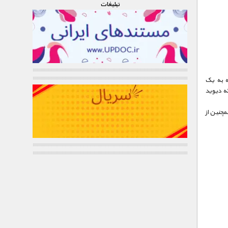
تبليغات
ه به یک
ه دیوید
مچنین از