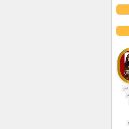
 لینچ
نچ
چ