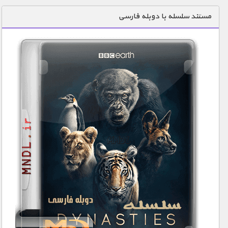
دنیای خوراکی ها
مستند سلسله با دوبله فارسی
زمین شناسی / محیط زیست
سازه/ معماری/ مهندسی
سرگرمی
شناخت کودکان
طبیعت
علم و فناوری
فرهنگ / هنر
کیهان / نجوم
گردشگری
ماورایی
مسابقات / ورزشی