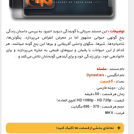
مستند های اختصاصی
توضیحات :
این مستند سریالی با گویندگی دیوید اتنبرو، به بررسی داستان زندگی
پنج گونه‎ی حیوانی مشهور اما در معرض انقراض می‌پردازد. پنگوئن‌ها،
شامپانزه‌ها، شیرها، سگ‎های وحشی آفریقایی و ببرها این پنج گونه می‎باشند. هر
کدام از این حیوانات با رقیبان و نیروهای طبیعی به مبارزه می‌پردازند و برای
خانواده‎ی خود، برای زندگی خود و برای آینده‎ی گونه‌شان تلاش می‌کنند و…
نام مستند :
سلسله
نام انگلیسی :
Dynasties
تعداد :
5 قسمت
زبان : دوبله فارسی
زمان هر قسمت : 50 دقیقه
کیفیت : HD 1080p – HD 720p (فوق العاده)
حجم هر قسمت : 370 – 695 مگابایت
فرمت :MKV
تماشای بخشی از قسمت ها (کلیک کنید)