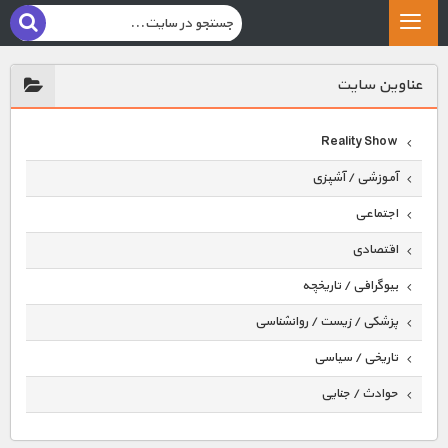
عناوين سايت
Reality Show
آموزشی / آشپزی
اجتماعی
اقتصادی
بیوگرافی / تاریخچه
پزشکی / زیست / روانشناسی
تاریخی / سیاسی
حوادث / جنایی
حیوانات