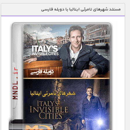
دنیای خوراکی ها
مستند شهرهای نامرئی ایتالیا با دوبله فارسی
زمین شناسی / محیط زیست
سازه/ معماری/ مهندسی
سرگرمی
شناخت کودکان
طبیعت
علم و فناوری
فرهنگ / هنر
کیهان / نجوم
گردشگری
ماورایی
مسابقات / ورزشی