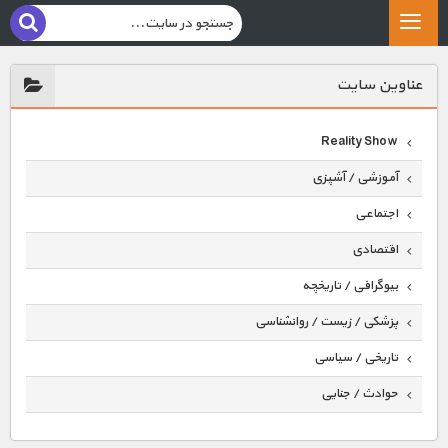
عناوين سايت
Reality Show
آموزشی / آشپزی
اجتماعی
اقتصادی
بیوگرافی / تاریخچه
پزشکی / زیست / روانشناسی
تاریخی / سیاسی
حوادث / جنایی
حیوانات