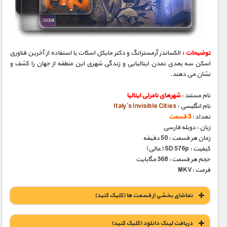
مستند های اختصاصی
توضیحات :
الکساندر آرمسترانگ و دکتر مایکل اسکات با استفاده از آخرین فناوری
اسکن سه بعدی تمدن ایتالیایی و زندگی شهری این منطقه از جهان را کشف و
نشان می دهند‌.
نام مستند :
شهرهای نامرئی ایتالیا
نام انگلیسی :
Italy’s Invisible Cities
تعداد :
3 قسمت
زبان : دوبله فارسی
زمان هر قسمت : 50 دقیقه
کیفیت : SD 576p (عالی)
حجم هر قسمت : 368 مگابایت
فرمت :MKV
تماشای بخشی از قسمت ها (کلیک کنید)
دریافت لينک دانلود (کليک کنيد)