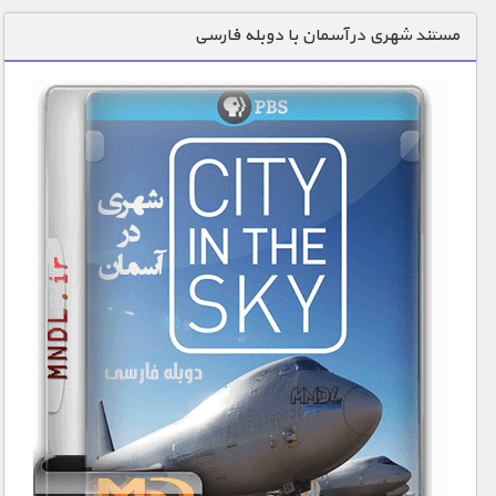
دنیای خوراکی ها
مستند شهری در آسمان با دوبله فارسی
زمین شناسی / محیط زیست
سازه/ معماری/ مهندسی
سرگرمی
شناخت کودکان
طبیعت
علم و فناوری
فرهنگ / هنر
کیهان / نجوم
گردشگری
ماورایی
مسابقات / ورزشی