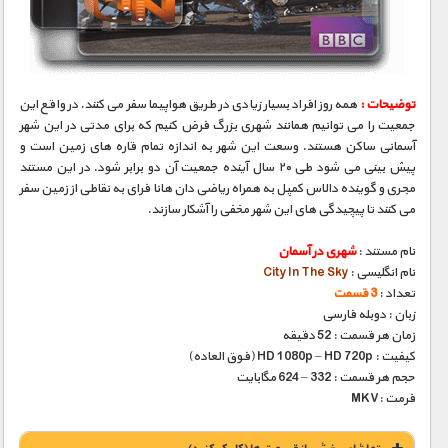
مستند های اختصاصی
توضیحات :
همه روز افراد بسیار زیادی در طریق هواپیما سفر می کنند. در واقع این
جمعیت را می توانیم همانند شهری بزرگ فرض کنیم که برای مدتی در این شهر
آسمانی ساکن هستند. وسعت این شهر به اندازه تمام قاره های زمین است و
پیش بینی می شود طی ۲۰ سال آینده جمعیت آن دو برابر شود. در این مستند
مجری و گوینده دالاس کمپل به همراه ریاضی دان هانا فرای به نقاطی از زمین سفر
می کنند تا پیچیدگی های این شهر مخفی را آشکار سازند.
نام مستند :
شهری در آسمان
نام انگلیسی :
City In The Sky
تعداد :
3 قسمت
زبان : دوبله فارسی
زمان هر قسمت : 52 دقیقه
کیفیت : HD 1080p – HD 720p (فوق العاده)
حجم هر قسمت : 332 – 624 مگابایت
فرمت :MKV