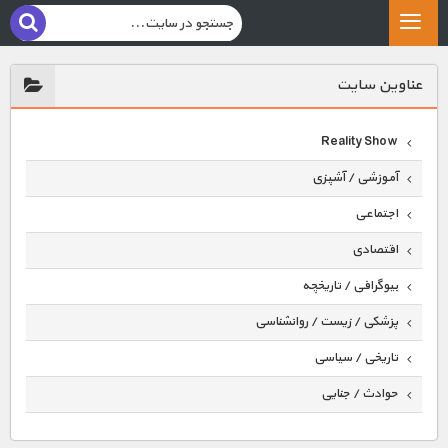
عناوين سايت
Reality Show
آموزشی / آشپزی
اجتماعی
اقتصادی
بیوگرافی / تاریخچه
پزشکی / زیست / روانشناسی
تاریخی / سیاسی
حوادث / جنایی
حیوانات