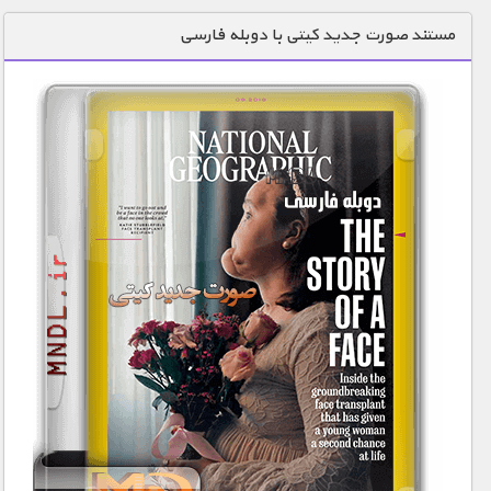
دنیای خوراکی ها
مستند صورت جدید کیتی با دوبله فارسی
زمین شناسی / محیط زیست
سازه/ معماری/ مهندسی
سرگرمی
شناخت کودکان
طبیعت
علم و فناوری
فرهنگ / هنر
کیهان / نجوم
گردشگری
ماورایی
مسابقات / ورزشی