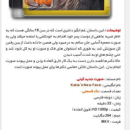
مستند های اختصاصی
توضیحات :
این داستان غم انگیز دختری است که در سن 18 سالگی هست که به
خاطر ضربه عاطفی از دوست پسر خود اقدام به خودکشی با اسلحه میکند ولی به
صورت معجزه آسایی جان سالم به در میبرد ولی همین حادثه باعث از بین رفتن
کل صورتش شد به طوری که استخوان های فک و صورت او به کل نابود شد و
حتی چشم های او به شدت آسیب دیدن
حالا دکتر ها قصد دارن دست به یک کار خارق العاده بزنن و عمل پیوند صورت
انجام بدن . این داستان تلاش حماسی دکتر ها برای عمل پیوند صورت است
نام مستند :
صورت جدید کیتی
نام انگلیسی :
Katie’s New Face
تعداد قسمت :
تک قسمتی
زبان : دوبله فارسی
زمان : 22 دقیقه
کیفیت : HD 1080p (فوق العاده)
حجم : 264 مگابایت
فرمت : MKV