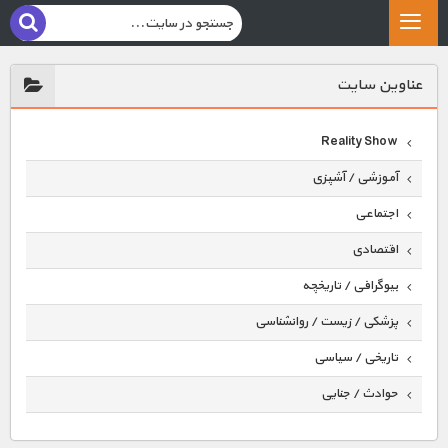
عناوين سايت
Reality Show
آموزشی / آشپزی
اجتماعی
اقتصادی
بیوگرافی / تاریخچه
پزشکی / زیست / روانشناسی
تاریخی / سیاسی
حوادث / جنایی
حیوانات