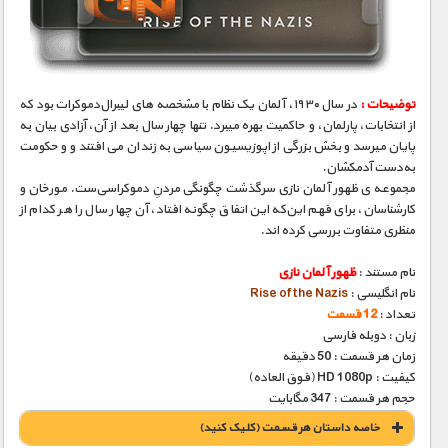
مستند های اختصاصی
توضیحات :
در سال ۱۹۳۰، آلمان یک نظام با مشخصه های لیبرال‌دموکرات بود که
از انتخابات، پارلمان، و حاکمیت بهره میبرد. تنها چهار سال بعد از آن، آزادی بیان به
پایان میرسد و بخش بزرگی از اپوزیسیون سیاسی به زندان می ‌افتند و و حکومت
به‌دست آدمکشان.
مجموعه ی ظهور آلمان نازی سرگذشت چگونگی مردنِ دموکراسی‌ست. مورخان و
کارشناسان، برای فهم این‌که این اتفاق چگونه افتاد، آن چهار سال را هر کدام از
منظری متفاوت بررسی کرده اند.
نام مستند :
ظهور آلمان نازى
نام انگلیسی :
Rise of the Nazis
تعداد :
12 قسمت
زبان : دوبله فارسی
زمان هر قسمت : 50 دقیقه
کیفیت : HD 1080p (فوق العاده)
حجم هر قسمت : 347 مگابایت
خاصه داستان هر قسمت (کليک کنيد)