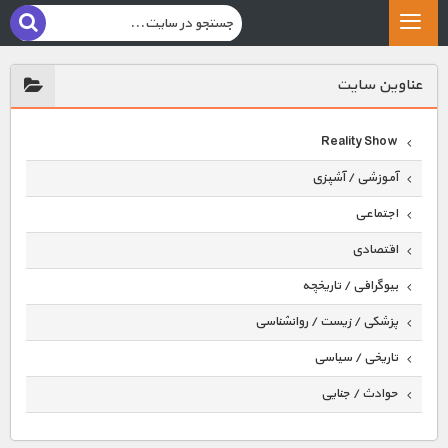
عناوين سايت
Reality Show
آموزشی / آشپزی
اجتماعی
اقتصادی
بیوگرافی / تاریخچه
پزشکی / زیست / روانشناسی
تاریخی / سیاسی
حوادث / جنایی
حیوانات