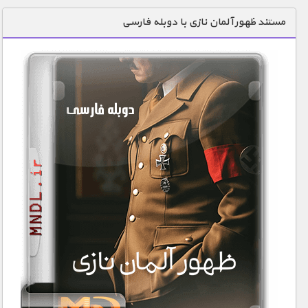
دنیای خوراکی ها
مستند ظهور آلمان نازى با دوبله فارسی
زمین شناسی / محیط زیست
سازه/ معماری/ مهندسی
سرگرمی
شناخت کودکان
طبیعت
علم و فناوری
فرهنگ / هنر
کیهان / نجوم
گردشگری
ماورایی
مسابقات / ورزشی