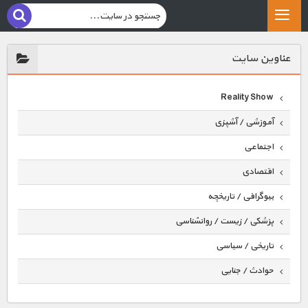
عناوين سايت
Reality Show
آموزشی / آشپزی
اجتماعی
اقتصادی
بیوگرافی / تاریخچه
پزشکی / زیست / روانشناسی
تاریخی / سیاسی
حوادث / جنایی
حیوانات