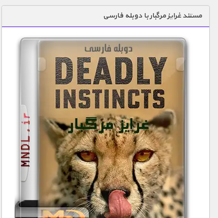
دنیای خوراکی ها
مستند غرایز مرگبار با دوبله فارسی
زمین شناسی / محیط زیست
سازه/ معماری/ مهندسی
سرگرمی
شناخت کودکان
طبیعت
علم و فناوری
فرهنگ / هنر
کیهان / نجوم
گردشگری
ماورایی
مسابقات / ورزشی