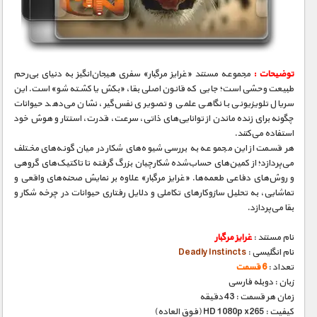
مستند های اختصاصی
توضیحات :
مجموعه مستند «غرایز مرگبار» سفری هیجان‌انگیز به دنیای بی‌رحم
طبیعت وحشی است؛ جایی که قانون اصلی بقا، «بکش یا کشته شو» است. این
سریال تلویزیونی با نگاهی علمی و تصویری نفس‌گیر، نشان می‌دهد حیوانات
چگونه برای زنده ماندن از توانایی‌های ذاتی، سرعت، قدرت، استتار و هوش خود
استفاده می‌کنند.
هر قسمت از این مجموعه به بررسی شیوه‌های شکار در میان گونه‌های مختلف
می‌پردازد؛ از کمین‌های حساب‌شده شکارچیان بزرگ گرفته تا تاکتیک‌های گروهی
و روش‌های دفاعی طعمه‌ها. «غرایز مرگبار» علاوه بر نمایش صحنه‌های واقعی و
تماشایی، به تحلیل سازوکارهای تکاملی و دلایل رفتاری حیوانات در چرخه شکار و
بقا می‌پردازد.
نام مستند :
غرایز مرگبار
نام انگلیسی :
Deadly Instincts
تعداد :
6 قسمت
زبان : دوبله فارسی
زمان هر قسمت : 43 دقیقه
کیفیت : HD 1080p x265 (فوق العاده)