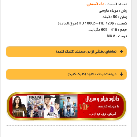
تعداد قسمت :
تک قسمتی
زبان : دوبله فارسی
زمان : 50 دقیقه
کیفیت : HD 1080p – HD 720p (فوق العاده)
حجم : 415 – 608 مگابایت
فرمت : MKV
تماشای بخشی از این مستند (کلیک کنید)
دریافت لينک دانلود (کليک کنيد)
1900 تومان – خريد لينک دانلود (افزودن به سبد خريد)