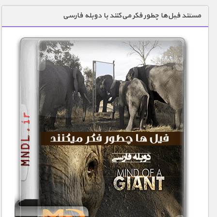
دنیای خوراکی ها
مستند فیل‌ها چطور فکر می‌کنند با دوبله فارسی
زمین شناسی / محیط زیست
سازه/ معماری/ مهندسی
سرگرمی
شناخت کودکان
طبیعت
علم و فناوری
فرهنگ / هنر
کیهان / نجوم
گردشگری
ماورایی
مسابقات / ورزشی