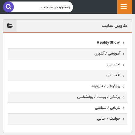
عناوين سايت
Reality Show
آموزشی / آشپزی
اجتماعی
اقتصادی
بیوگرافی / تاریخچه
پزشکی / زیست / روانشناسی
تاریخی / سیاسی
حوادث / جنایی
حیوانات