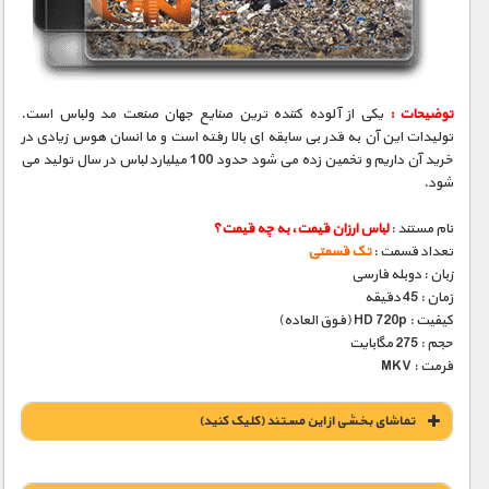
مستند های اختصاصی
توضیحات :
یکی از آلوده کننده ترین صنایع جهان صنعت مد ولباس است.
تولیدات این آن به قدر بی سابقه ای بالا رفته است و ما انسان هوس زیادی در
خرید آن داریم و تخمین زده می شود حدود 100 میلیارد لباس در سال تولید می
شود.
نام مستند :
لباس ارزان‌ قیمت، به چه قیمت؟
تعداد قسمت :
تک قسمتی
زبان : دوبله فارسی
زمان : 45 دقیقه
کیفیت : HD 720p (فوق العاده)
حجم : 275 مگابایت
فرمت : MKV
تماشای بخشی از این مستند (کلیک کنید)