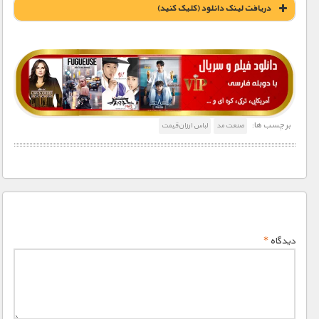
دریافت لينک دانلود (کليک کنيد)
1900 تومان – خريد لينک دانلود (افزودن به سبد خريد)
برچسب ها:
صنعت مد
لباس ارزان‌قیمت
دیدگاه
*