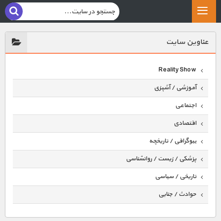
عناوين سايت
Reality Show
آموزشی / آشپزی
اجتماعی
اقتصادی
بیوگرافی / تاریخچه
پزشکی / زیست / روانشناسی
تاریخی / سیاسی
حوادث / جنایی
حیوانات