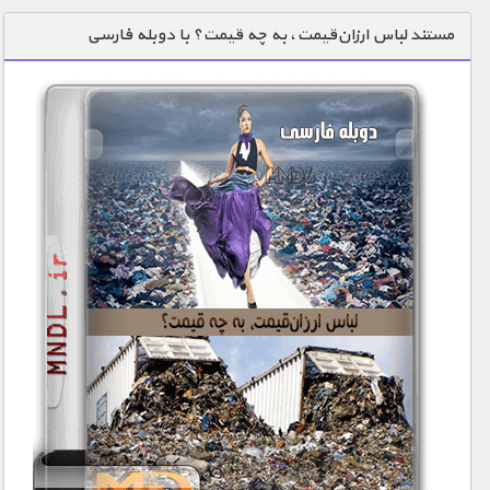
دنیای خوراکی ها
مستند لباس ارزان‌قیمت، به چه قیمت؟ با دوبله فارسی
زمین شناسی / محیط زیست
سازه/ معماری/ مهندسی
سرگرمی
شناخت کودکان
طبیعت
علم و فناوری
فرهنگ / هنر
کیهان / نجوم
گردشگری
ماورایی
مسابقات / ورزشی