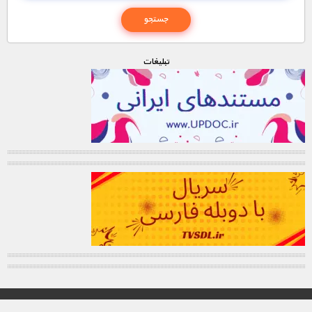
تبليغات
© تمامی حقوق این وب سایت برای "MNDL" محفوظ میباشد.