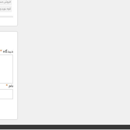
فروش مستند the Void
کوه نوردی
دیدگاه
*
نام
*