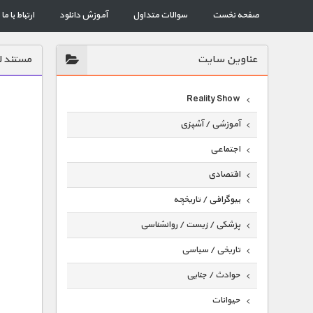
صفحه نخست
سوالات متداول
آموزش دانلود
ارتباط با ما
عناوين سايت
مستند ل
Reality Show
آموزشی / آشپزی
اجتماعی
اقتصادی
بیوگرافی / تاریخچه
پزشکی / زیست / روانشناسی
تاریخی / سیاسی
حوادث / جنایی
حیوانات