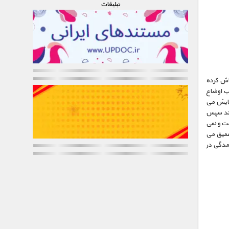
تبليغات
لاش کرده
ب اوضاع
پایش می
دود ۳۰۰ متر پایین می فرستد سپس
ست و نمی
 عمیق می
آمدگی در