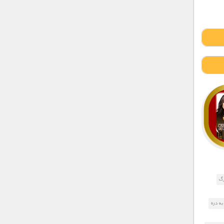
رگ
به دره