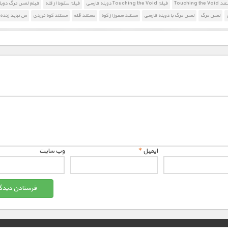
Touching 
فیلم Touching the Void دوبله فارسی
فیلم سقوط از قله
فیلم لمس مرگ دوبل
لمس مرگ
لمس مرگ با دوبله فارسی
مستند سقوز از کوه
مستند قله
مستند کوه نوردی
من نباید زنده
ایمیل
*
وب‌ سایت