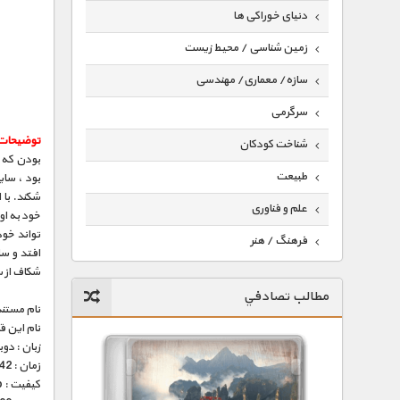
دنیای خوراکی ها
زمین شناسی / محیط زیست
سازه/ معماری/ مهندسی
سرگرمی
توضیحات
شناخت کودکان
بودن که 
طبیعت
بود ، سا
علم و فناوری
خود به او
تواند خود
فرهنگ / هنر
افتد و سا
شکاف از س
کیهان / نجوم
مطالب تصادفي
گردشگری
نام مستند
نام این 
ماورایی
زبان : دو
زمان : 42 دقیقه
مسابقات / ورزشی
کیفیت : HD 1080p – HD 720p (فوق العاده)