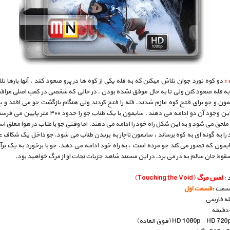
 :
دو کوه نورد جوان تلاش میکنن که به قله یکی از کوه ها در پرو صعود کنند ، آنها بارها ت
به قله صعود کنن ولی تا به حال موفق نشده بودن . در حالی که شخصی در کمپ اصلی مراق
یمون و جو برای فتح کوه عازم شدند. قله را فتح کردند ولی هنگام بازگشت جو می افتد و 
شکند. با این وجود آن دو ادامه می دهند . سایمون با یک طناب جو را ح
 ملحق می شود و به این شکل راه خود را ادامه می دهند. اما وقتی جو با طناب در هوا معلق ا
 را به گونه ای به کوه برساند ، سایمون ناچار به بریدن طناب می شود. جو داخل یک شکاف
یمون که تصور می کند جو مرده است ، به راه خود ادامه می دهد. جو با برخورد به یک بر
قوط جان سالم به در می برد. در این مستند شاهد جزیات نجات او از مرگ خواهید بود.
 :
لمس مرگ
(Touching the Void)
قسمت :
قسمت اول
بله فارسی