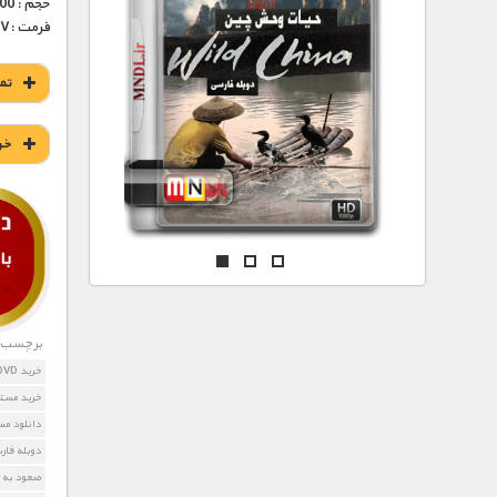
مستند های اختصاصی
حجم : 300 – 510 مگابایت
فرمت :MKV
تم
خر
برچسب ه
خرید DVD مستند Touching the Void
خرید مستند g the Void
دانلود مستند Touching the Void
دوبله فا
صعود به 