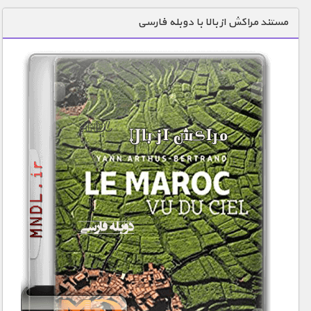
دنیای خوراکی ها
مستند مراکش از بالا با دوبله فارسی
زمین شناسی / محیط زیست
سازه/ معماری/ مهندسی
سرگرمی
شناخت کودکان
طبیعت
علم و فناوری
فرهنگ / هنر
کیهان / نجوم
گردشگری
ماورایی
مسابقات / ورزشی