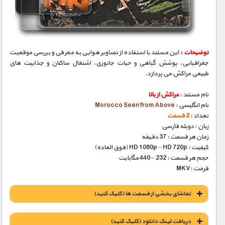
مستند های اختصاصی
توضیحات :
این مستند با استفاده از تصاویر هوایی به معرفی و بررسی موقعیت
جغرافیایی، پوشش گیاهی و حیات جانوری، اشتغال ساکنان و جذابیت های
طبیعی مراکش می پردازد.
نام مستند :
مراکش از بالا
نام انگلیسی :
Morocco Seen from Above
تعداد :
2 قسمت
زبان : دوبله فارسی
زمان هر قسمت : 37 دقیقه
کیفیت : HD 1080p – HD 720p (فوق العاده)
حجم هر قسمت : 232 – 440 مگابایت
فرمت :MKV
تماشای بخشی از قسمت ها (کلیک کنید)
دریافت لينک دانلود (کليک کنيد)