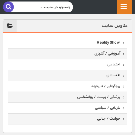
عناوين سايت
Reality Show
آموزشی / آشپزی
اجتماعی
اقتصادی
بیوگرافی / تاریخچه
پزشکی / زیست / روانشناسی
تاریخی / سیاسی
حوادث / جنایی
حیوانات