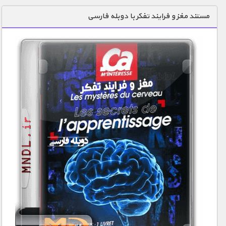
دنیای خوراکی ها
مستند مغز و فرایند تفکر با دوبله فارسی
زمین شناسی / محیط زیست
سازه/ معماری/ مهندسی
سرگرمی
شناخت کودکان
طبیعت
علم و فناوری
فرهنگ / هنر
کیهان / نجوم
گردشگری
ماورایی
مسابقات / ورزشی