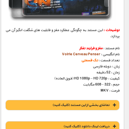
مستند های اختصاصی
توضیحات :
این مستند به چگونگی عملکرد مغز و قابلیت های شگفت انگیز آن می
پردازد.
نام مستند :
مغز و فرایند تفکر
نام انگلیسی :
Volrle Cerveau Penser
تعداد قسمت :
تک قسمتی
زبان : دوبله فارسی
زمان : 52 دقیقه
کیفیت : HD 1080p – HD 720p (فوق العاده)
حجم : 322 – 608 مگابایت
فرمت : MKV
تماشای بخشی از این مستند (کلیک کنید)
دریافت لينک دانلود (کليک کنيد)