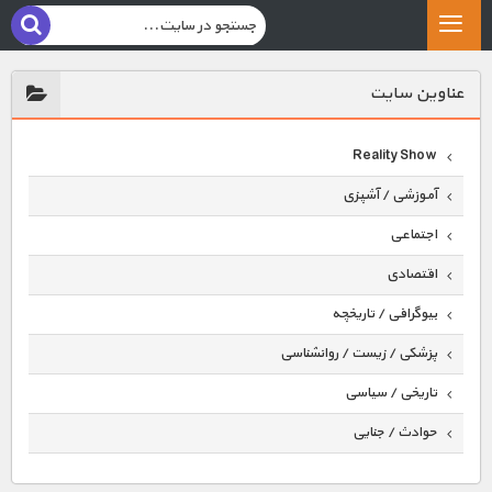
عناوين سايت
Reality Show
آموزشی / آشپزی
اجتماعی
اقتصادی
بیوگرافی / تاریخچه
پزشکی / زیست / روانشناسی
تاریخی / سیاسی
حوادث / جنایی
حیوانات