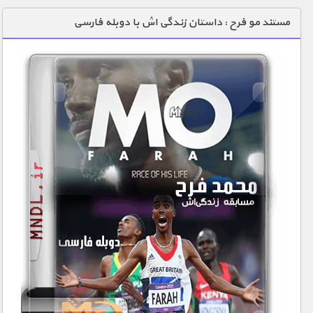
دنیای خوراکی ها
مستند مو فرح : داستان زندگی اش با دوبله فارسی
زمین شناسی / محیط زیست
سازه/ معماری/ مهندسی
سرگرمی
شناخت کودکان
طبیعت
علم و فناوری
فرهنگ / هنر
کیهان / نجوم
گردشگری
ماورایی
مسابقات / ورزشی