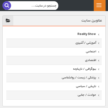
عناوين سايت
Reality Show
آموزشی / آشپزی
اجتماعی
اقتصادی
بیوگرافی / تاریخچه
پزشکی / زیست / روانشناسی
تاریخی / سیاسی
حوادث / جنایی
حیوانات