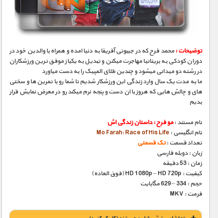
مستند های اختصاصی
توضیحات :
محمد فرح که در جیبوتی آفریقا به دنیا امده و همراه با والدین خود در
دوران کودکی به بریتانیا مهاجرت میکنن و تبدیل به یکیاز موفق ترین ورزشکاران
در رشته دو میدانی میشود و چندین طلای المپیک را به دست میاورد
ما به مدت یک سال وارد زندگی این ورزشکار شدیم تا شما رو با تمرین ها و سختی
های و چالش هایی که هروز با ان دست و پنجه نرم میکند رو در معرض نمایش قرار
بدیم
نام مستند :
مو فرح : داستان زندگی اش
نام انگلیسی :
Mo Farah: Race of His Life
تعداد قسمت :
تک قسمتی
زبان : دوبله فارسی
زمان : 53 دقیقه
کیفیت : HD 1080p – HD 720p (فوق العاده)
حجم : 334 – 629 مگابایت
فرمت : MKV