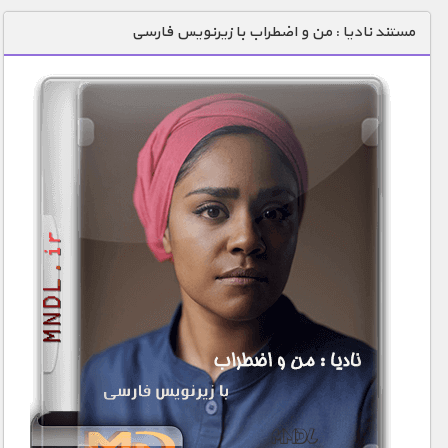
دنیای خوراکی ها
مستند نادیا : من و اضطراب با زیرنویس فارسی
زمین شناسی / محیط زیست
سازه/ معماری/ مهندسی
سرگرمی
شناخت کودکان
طبیعت
علم و فناوری
فرهنگ / هنر
کیهان / نجوم
گردشگری
ماورایی
مسابقات / ورزشی