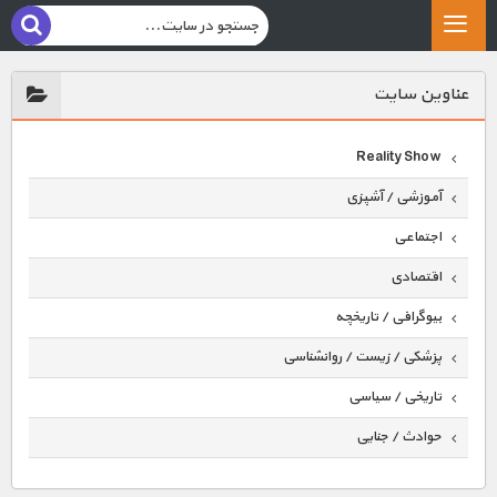
عناوين سايت
Reality Show
آموزشی / آشپزی
اجتماعی
اقتصادی
بیوگرافی / تاریخچه
پزشکی / زیست / روانشناسی
تاریخی / سیاسی
حوادث / جنایی
حیوانات