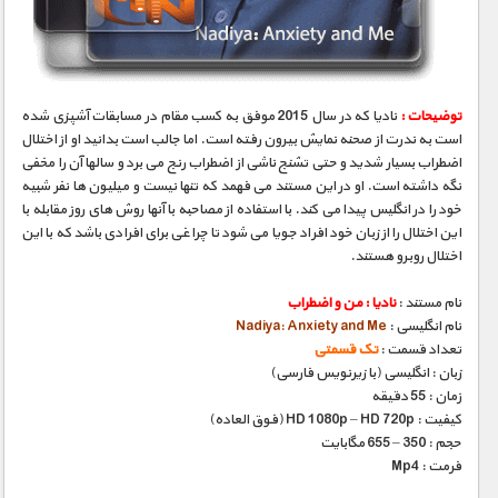
مستند های اختصاصی
توضیحات :
نادیا که در سال 2015 موفق به کسب مقام در مسابقات آشپزی شده
است به ندرت از صحنه نمایش بیرون رفته است. اما جالب است بدانید او از اختلال
اضطراب بسیار شدید و حتی تشنج ناشی از اضطراب رنج می برد و سالها آن را مخفی
نگه داشته است. او در این مستند می فهمد که تنها نیست و میلیون ها نفر شبیه
خود را در انگلیس پیدا می کند. با استفاده از مصاحبه با آنها روش های روز مقابله با
این اختلال را از زبان خود افراد جویا می شود تا چراغی برای افرادی باشد که با این
اختلال روبرو هستند.
نام مستند :
نادیا : من و اضطراب
نام انگلیسی :
Nadiya: Anxiety and Me
تعداد قسمت :
تک قسمتی
زبان : انگلیسی (با زیرنویس فارسی)
زمان : 55 دقیقه
کیفیت : HD 1080p – HD 720p (فوق العاده)
حجم : 350 – 655 مگابایت
فرمت : Mp4