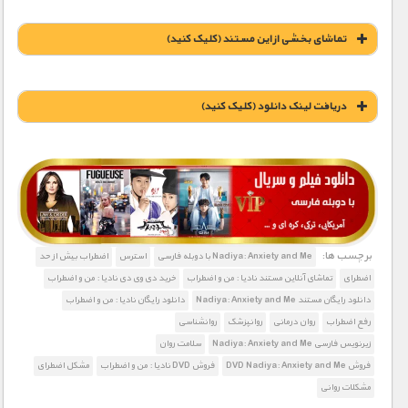
تماشای بخشی از این مستند (کلیک کنید)
دریافت لينک دانلود (کليک کنيد)
1900 تومان – خريد لينک دانلود (افزودن به سبد خريد)
برچسب ها:
Nadiya: Anxiety and Me با دوبله فارسی
استرس
اضطراب بیش از حد
اضطرای
تماشای آنلاین مستند نادیا : من و اضطراب
خرید دی وی دی نادیا : من و اضطراب
دانلود رایگان مستند Nadiya: Anxiety and Me
دانلود رایگان نادیا : من و اضطراب
رفع اضطراب
روان درمانی
روانپزشک
روانشناسی
زیرنویس فارسی Nadiya: Anxiety and Me
سلامت روان
فروش DVD Nadiya: Anxiety and Me
فروش DVD نادیا : من و اضطراب
مشکل اضطرای
مشکلات روانی