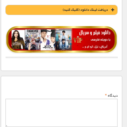
دریافت لينک دانلود (کليک کنيد)
5900 تومان – دانلود تمام قسمت ها (افزودن به سبد خريد)
دیدگاه
*