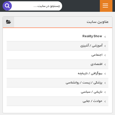
عناوين سايت
Reality Show
آموزشی / آشپزی
اجتماعی
اقتصادی
بیوگرافی / تاریخچه
پزشکی / زیست / روانشناسی
تاریخی / سیاسی
حوادث / جنایی
حیوانات