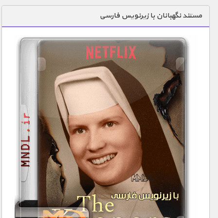
دنیای خوراکی ها
مستند نگهبانان با زیرنویس فارسی
زمین شناسی / محیط زیست
سازه/ معماری/ مهندسی
سرگرمی
شناخت کودکان
طبیعت
علم و فناوری
فرهنگ / هنر
کیهان / نجوم
گردشگری
ماورایی
مسابقات / ورزشی