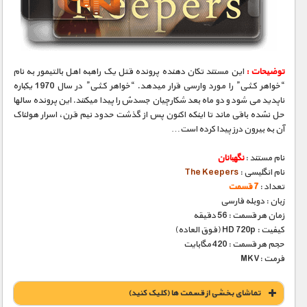
مستند های اختصاصی
توضیحات :
این مستند تکان دهنده پرونده قتل یک راهبه اهل بالتیمور به نام
“خواهر کـثـی” را مورد وارسی قرار میدهد. “خواهر کـثـی” در سال 1970 یکباره
ناپدید می شود و دو ماه بعد شکارچیان جسدش را پیدا میکنند. این پرونده سالها
حل نشده باقی ماند تا اینکه اکنون پس از گذشت حدود نیم قرن، اسرار هولناک
آن به بیرون درز پیدا کرده است…
نام مستند :
نگهبانان
نام انگلیسی :
The Keepers
تعداد :
7 قسمت
زبان : دوبله فارسی
زمان هر قسمت : 56 دقیقه
کیفیت : HD 720p (فوق العاده)
حجم هر قسمت : 420 مگابایت
فرمت :MKV
تماشای بخشی از قسمت ها (کلیک کنید)