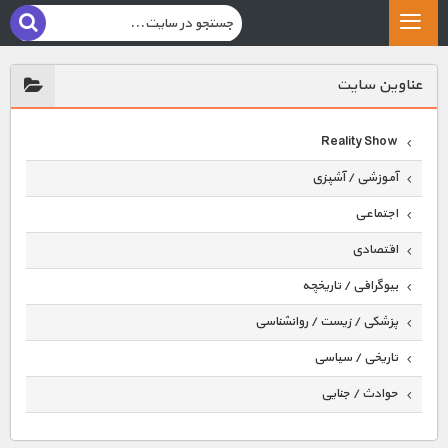
عناوين سايت
Reality Show
آموزشی / آشپزی
اجتماعی
اقتصادی
بیوگرافی / تاریخچه
پزشکی / زیست / روانشناسی
تاریخی / سیاسی
حوادث / جنایی
حیوانات