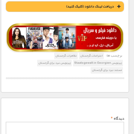
دریافت لینک دانلود (کليک کنيد)
1900 تومان – خريد لينک دانلود (افزودن به سبد خريد)
برچسب ها:
اعتراضات گرجستان
تظاهرات گرجستان
زیرنویس Staatsgewalt in Georgien
زیرنویس نبرد برای گرجستان
مستند نبرد برای گرجستان
دیدگاه
*