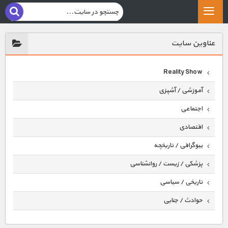
عناوين سايت
Reality Show
آموزشی / آشپزی
اجتماعی
اقتصادی
بیوگرافی / تاریخچه
پزشکی / زیست / روانشناسی
تاریخی / سیاسی
حوادث / جنایی
حیوانات