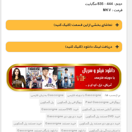
حجم : 444 – 835 مگابایت
فرمت : MKV
تماشای بخشی از این قسمت (کلیک کنید)
دریافت لينک دانلود (کليک کنيد)
1900 تومان – خريد لينک دانلود (افزودن به سبد خريد)
برچسب ها:
Gascoigne با دوبله فارسی
Gascoigne به زبان فارسی
بیوگرافی Paul Gascoigne
بیوگرافی پل گسکوین
پل گسکوین
تماشای آنلاین مستند پل گسکوین
خرید DVD مستند Gascoigne
خرید DVD مستند پل گسکوین
خرید دی وی دی Gascoigne
خرید دی وی دی مستند پل گسکوین
خرید مستند Gascoigne
خرید مستند پل گسکوین
داستان زندگی پل گسکوین
دانلود Gascoigne
دانلود رایگان مستند Gascoigne