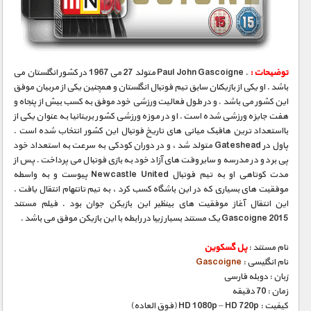
مستند های اختصاصی
توضیحات :
. Paul John Gascoigne متولد 27 می 1967 در کشور انگلستان می
باشد . او یکی از بازیکنان سابق تیم فوتبال انگلستان و همچنین یکی از مربیان موفق
این کشور می باشد . و در طول فعالیت ورزشی خود موفق به کسب بیش از پنجاه و
هفت جایزه ورزشی شده است . او در موزه ورزشی کشور بریتانیا به عنوان یکی از
بااستعداد ترین هافبک میانی های تاریخ فوتبال این کشور انتخاب شده است .
پاول در Gateshead متولد شد ، و در دوران کودکی به سرعت به استعداد خود
پی برد و در مدرسه و سایر وقت های آزاد خود به بازی فوتبال می پرداخت . پس از
مدت کوتاهی او به تیم فوتبال Newcastle United پیوست و به واسطه
موفقیت های بسیاری که در این باشگاه کسب کرد ، به تیم تاتنهام انتقال یافت .
این انتقال آغاز موفقیت های بینظیر این بازیکن جوان بود . فیلم مستند
Gascoigne 2015 یک مستند بسیار زیبا در رابطه با این بازیکن موفق می باشد .
نام مستند :
پل گسکوین
نام انگلیسی :
Gascoigne
زبان : دوبله فارسی
زمان : 70 دقیقه
کیفیت : HD 1080p – HD 720p (فوق العاده)