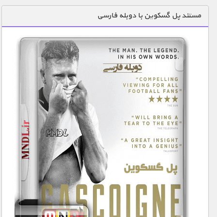
دنیای خوراکی ها
مستند پل گسکوین با دوبله فارسی
زمین شناسی / محیط زیست
سازه/ معماری/ مهندسی
سرگرمی
شناخت کودکان
طبیعت
علم و فناوری
فرهنگ / هنر
کیهان / نجوم
گردشگری
ماورایی
مسابقات / ورزشی