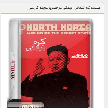
دنیای خوراکی ها
مستند کره شمالی : زندگی در حصر با دوبله فارسی
زمین شناسی / محیط زیست
سازه/ معماری/ مهندسی
سرگرمی
شناخت کودکان
طبیعت
علم و فناوری
فرهنگ / هنر
کیهان / نجوم
گردشگری
ماورایی
مسابقات / ورزشی