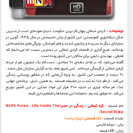
مستند های اختصاصی
توضیحات :
کره‌ی شمالی پنهان‌کارترین حکومت دنیا و نمونه‌ای است از بدترین
شکل دیکتاتوریِ کمونیستی. این کشور از زمان تاسیسش در سال ۱۹۴۵، گویی در
سیاره‌‌ای دیگر به سر برده و پارانوی شدید و فقر کمرشکن، ویژگی‌های مشخصه‌اش
بوده‌اند. هیچ آماری از اقتصاد کره‌ی شمالی در دسترس نیست اما می‌دانیم که
قحطی، تهدیدی دایمی برای ساکنان این کشور بوده است.
گفته می‌شود که در اواخر دهه‌ی ۹۰ میلادی، دست‌کم یک میلیون نفر از مردم
کره‌ی شمالی از گرسنگی مرده‌اند. حتی امروز هم، بنا به گزارش سازمان ملل متحد،
۲۰ درصد از جمعیت این کشور، به ویژه آن‌هایی که در مناطق روستایی زندگی
می‌کنند، از نظر غذا به شدت در مضیقه هستند. به همین دلیل، برنامه‌ی جهانی
غذا، هر ساله چیزی در حدود ۴۰۰ هزار تُن مواد غذایی در این کشور توزیع
می‌کند. ما موفق شدیم، مخفیانه این صحنه‌ها را فیلم‌برداری کنیم.
نام مستند :
کره شمالی : زندگی در حصر
(North Korea : Life Inside The
Secret State)
تعداد قسمت :
تک قسمتی
(ویژه برنامه)
زبان : دوبله فارسی
زمان : 46 دقیقه