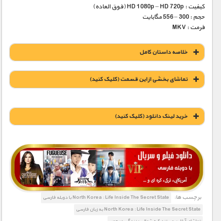
کیفیت : HD 1080p – HD 720p (فوق العاده)
حجم : 300 – 556 مگابایت
فرمت : MKV
خلاصه داستان کامل
تماشای بخشی از این قسمت (کلیک کنید)
خريد لينک دانلود (کليک کنيد)
1900 تومان – خريد لينک دانلود (افزودن به سبد خريد)
برچسب ها:
North Korea : Life Inside The Secret State با دوبله فارسی
North Korea : Life Inside The Secret State به زبان فارسی