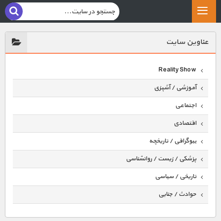
عناوين سايت
Reality Show
آموزشی / آشپزی
اجتماعی
اقتصادی
بیوگرافی / تاریخچه
پزشکی / زیست / روانشناسی
تاریخی / سیاسی
حوادث / جنایی
حیوانات