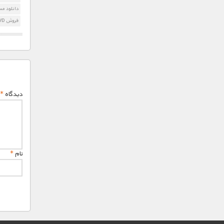
دانلود مست
فروش DVD کنکورد سریع تر از گلوله
دیدگاه
*
نام
*