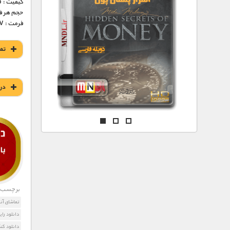
مستند های اختصاصی
کیفیت : HD 1080p – HD 720p (فوق العاده)
حجم هر قسمت : 303
فرمت : MKV
تم
در
برچسب ه
تماشای آنل
دانلود رای
دانلود کنک