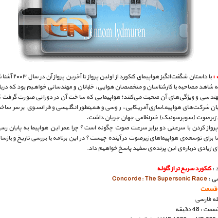
 :
با داستان شگفت‌انگیز هواپیمای کنکورد
ه شاهد مصاحبه با کارشناسان و متخصصان هوایی، خلبانان و مهندسانی خواهیم بود که دربا
هندسی و ویژگی‌های آن صحبت می‌کنند؛ هواپیمایی که ساخت آن در دورانی صورت گرفت ک
ن شرکت‌های هواپیماسازی آمریکایی، روسی و همینطور انگلیسی و فرانسوی بر سر ساخ
 زبرصوت (سوپرسونیک) غیرنظامی جهان جریان داشت.
 پرواز کردن با سرعتی دو برابر سرعت صوت چگونه است؟ چرا عمر این هواپیما به پایان ر
 برای توسعه‌ی هواپیماهای زبرصوت در آینده چیست؟ در این برنامه با بررسی تاریخ و بازسا
زیادی درباره‌ی این پرنده‌ی سفید پاسخ خواهیم داد.
 :
کنکورد سریع تر از گلوله
سی :
Concorde: The Supersonic Race
بله فارسی
: 48 دقیقه