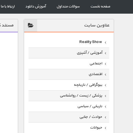
صفحه نخست
سوالات متداول
آموزش دانلود
ارتباط با ما
عناوين سايت
مستند کن
Reality Show
آموزشی / آشپزی
اجتماعی
اقتصادی
بیوگرافی / تاریخچه
پزشکی / زیست / روانشناسی
تاریخی / سیاسی
حوادث / جنایی
حیوانات