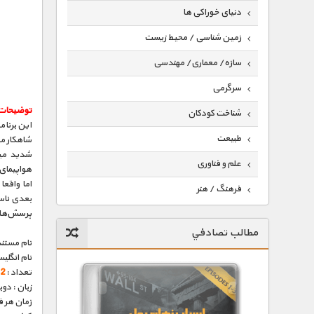
دنیای خوراکی ها
زمین شناسی / محیط زیست
سازه/ معماری/ مهندسی
سرگرمی
توضیحات
شناخت کودکان
این برنام
طبیعت
شاهکار م
شدید میا
علم و فناوری
هواپیمای
اما واقعا
فرهنگ / هنر
بعدی ناسا
پرسش‌های 
کیهان / نجوم
مطالب تصادفي
گردشگری
نام مستند
نام انگلی
ماورایی
تعداد :
2 قسمت
زبان : دو
مسابقات / ورزشی
زمان هر قسمت 