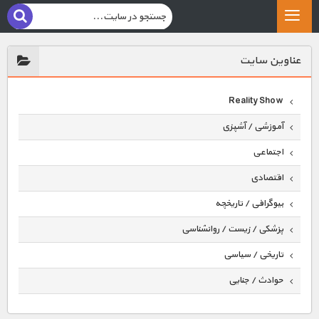
عناوين سايت
Reality Show
آموزشی / آشپزی
اجتماعی
اقتصادی
بیوگرافی / تاریخچه
پزشکی / زیست / روانشناسی
تاریخی / سیاسی
حوادث / جنایی
حیوانات