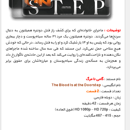
مستند های اختصاصی
توضیحات :
ماجرای خانواده‌ای که برای کشف راز قتل دونتره همیلتون به دنبال
سرنخ‌ها می‌گردند. دونتره همیلتون یک مرد ۳۱ ساله سیاه‌پوست و دچار بیماری
روانی بود که پلیس به او ۱۴ بار شلیک کرد و او را به قتل رساند، در حالی که خودش
هیچ سلاحی حمل نمی‌کرد. این مستند که طی سه سال ساخته شده ماجراهای
تکان‌دهنده و ناراحت‌کننده‌ای را روایت می‌کند که بعد از این حادثه‌ی ناگوار رخ داد
و هم‌زمان به مسأله‌ی زندگی سیاه‌پوستان و مبارزه‌اشان برای حقوق برابر
می‌پردازد.
نام مستند :
گامی تا مرگ
نام انگلیسی :
The Blood Is at the Doorstep
تعداد قسمت :
2 قسمت
زبان : دوبله فارسی
زمان هر قسمت : 42 دقیقه
کیفیت : HD 1080p – HD 720p (فوق العاده)
حجم : 415 – 467 مگابایت