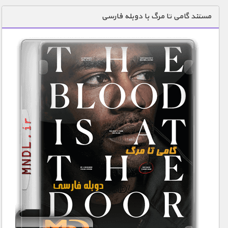
دنیای خوراکی ها
مستند گامی تا مرگ با دوبله فارسی
زمین شناسی / محیط زیست
سازه/ معماری/ مهندسی
سرگرمی
شناخت کودکان
طبیعت
علم و فناوری
فرهنگ / هنر
کیهان / نجوم
گردشگری
ماورایی
مسابقات / ورزشی