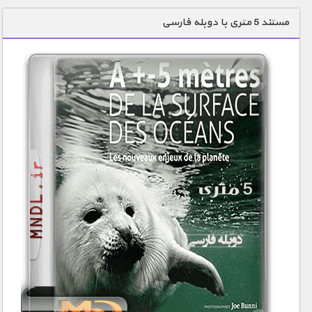
دنیای خوراکی ها
مستند 5 متری با دوبله فارسی
زمین شناسی / محیط زیست
سازه/ معماری/ مهندسی
سرگرمی
شناخت کودکان
طبیعت
علم و فناوری
فرهنگ / هنر
کیهان / نجوم
گردشگری
ماورایی
مسابقات / ورزشی