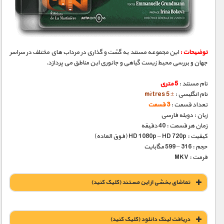
مستند های اختصاصی
توضیحات :
این مجموعه مستند به گشت و گذاری در مرداب های مختلف در سراسر
جهان و بررسی محیط زیست گیاهی و جانوری این مناطق می پردازد.
نام مستند :
5 متری
نام انگلیسی :
± 5 mètres
تعداد قسمت :
3 قسمت
زبان : دوبله فارسی
زمان هر قسمت : 40 دقیقه
کیفیت : HD 1080p – HD 720p (فوق العاده)
حجم : 316 – 599 مگابایت
فرمت : MKV
تماشای بخشی از این مستند (کلیک کنید)
دریافت لينک دانلود (کليک کنيد)