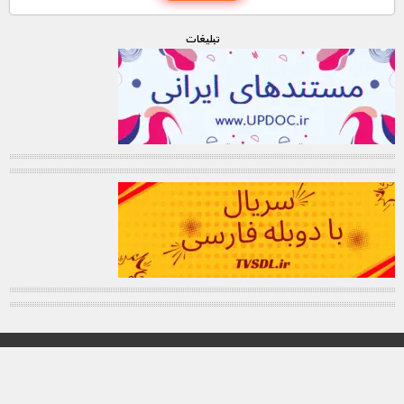
تبليغات
© تمامی حقوق این وب سایت برای "MNDL" محفوظ میباشد.
کانال تلگرام