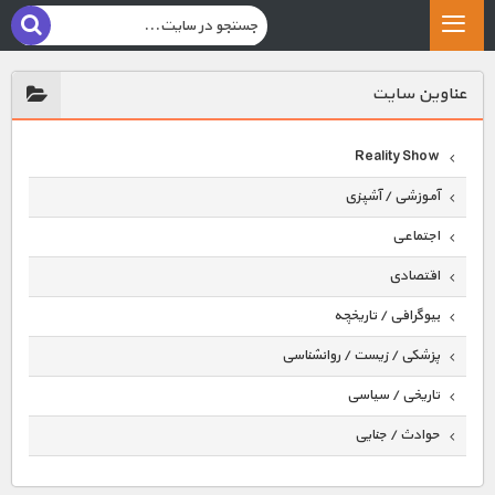
عناوين سايت
Reality Show
آموزشی / آشپزی
اجتماعی
اقتصادی
بیوگرافی / تاریخچه
پزشکی / زیست / روانشناسی
تاریخی / سیاسی
حوادث / جنایی
حیوانات