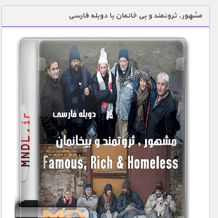
دنیای خوراکی ها
مشهور , ثروتمند و بی خانمان با دوبله فارسی
زمین شناسی / محیط زیست
سازه/ معماری/ مهندسی
سرگرمی
شناخت کودکان
طبیعت
علم و فناوری
فرهنگ / هنر
کیهان / نجوم
گردشگری
ماورایی
مسابقات / ورزشی