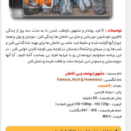
مستند های اختصاصی
توضیحات :
5 فرد پولدار و مشهور داوطلب شدن تا به مدت سه روز از زندگی
لاکچری خودشون دور بشن و مثل بی خانمان ها زندگی کنن . موبایل و پول و همه
چیز از آنها گرفته شده و دقیقا باید مانند بی خانمان ها برای تهیه غذا گدایی کنن و
شب ها رو در سرمای وحشتناک زمستان در کوچه پس کوچه کارتن خوابی کنن . در
این برنامه میخوایم ثروتمندان رو با شرایط افراد بی بضاعت آشنا کنیم . آیا آنها
دووم میارن و میتونن این شرایط سخت و طاقت فرسا رو تحمل کنن
نام مستند :
مشهور ثروتمند و بی خانمان
نام انگلیسی :
Famous, Rich & Homeless
تعداد :
2 قسمت
زبان : دوبله فارسی
زمان هر قسمت : 50 دقیقه
کیفیت : HD 1080p – HD 720p (فوق العاده)
حجم هر قسمت : 345 – 647 مگابایت
فرمت :MKV