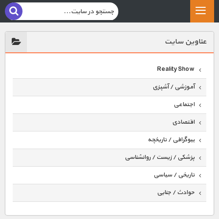
عناوين سايت
Reality Show
آموزشی / آشپزی
اجتماعی
اقتصادی
بیوگرافی / تاریخچه
پزشکی / زیست / روانشناسی
تاریخی / سیاسی
حوادث / جنایی
حیوانات