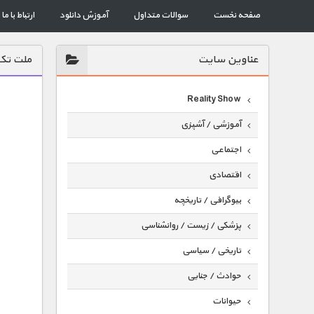
صفحه نخست
سوالات متداول
آموزش دانلود
ارتباط با ما
عناوين سايت
ملت تک 
Reality Show
آموزشی / آشپزی
اجتماعی
اقتصادی
بیوگرافی / تاریخچه
پزشکی / زیست / روانشناسی
تاریخی / سیاسی
حوادث / جنایی
حیوانات