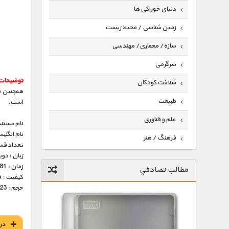
دنیای خوراکی ها
زمین شناسی / محیط زیست
سازه/ معماری/ مهندسی
سرگرمی
توضیحات
شناخت کودکان
همچنین ت
طبیعت
است.
علم و فناوری
نام مستند
نام انگلی
فرهنگ / هنر
تعداد قس
زبان : دو
کیهان / نجوم
زمان : 81 دقیقه
مطالب تصادفي
گردشگری
کیفیت : HD 1080p – HD 720p (فوق العاده)
حجم : 523 مگابایت – 1/4 گیگ
ماورایی
مسابقات / ورزشی
در