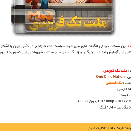
 :
این مستند دیدنی ناگفته‌ های مربوط به سیاست تک ‌فرزندی در کشور چین را آشکار 
اثیر این آزمایش اجتماعی بزرگ را بر زندگی نسل ‌های مختلف شهروندان این کشور به تصوی
 :
ملت تک فرزندی
سی :
One Child Nation
مت :
تک قسمتی
بله فارسی
یافت لينک دانلود (کليک کنيد)