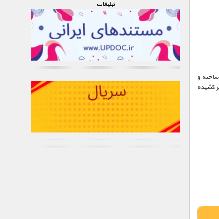
تبليغات
ساخته و
ر کشیده