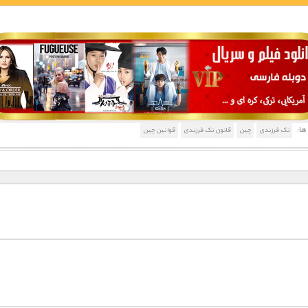
1900 تومان – خريد لينک دانلود (افزودن به سبد خريد)
ا:
تک فرزندی
چین
قانون تک فرزندی
قوانین چین