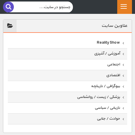
عناوين سايت
Reality Show
آموزشی / آشپزی
اجتماعی
اقتصادی
بیوگرافی / تاریخچه
پزشکی / زیست / روانشناسی
تاریخی / سیاسی
حوادث / جنایی
حیوانات