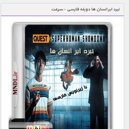
دنیای خوراکی ها
نبرد ابر انسان ها دوبله فارسی – سرعت
زمین شناسی / محیط زیست
سازه/ معماری/ مهندسی
سرگرمی
شناخت کودکان
طبیعت
علم و فناوری
فرهنگ / هنر
کیهان / نجوم
گردشگری
ماورایی
مسابقات / ورزشی