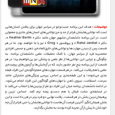
مستند های اختصاصی
توضیحات :
هدف این برنامه جست‌و‌جو در سراسر جهان برای یافتن انسان‌هایی
است که توانایی‌هایشان فراتر از حد و مرز توانایی‌های انسان‌های عادی و معمولی
است. در این برنامه دانشمندان مشهور جهان مانند دکتر « Heather Berlin »،
دکتر « Rahul Jandial » و پروفسور « Greg » نیز با ما خواهند بود. ما در هر
قسمت پس از دیدن مهارت‌ها و توانایی‌های خارق‌العاده‌ی ذهنی و جسمی افرادی
منحصر‌به فرد از سراسر جهان، با کمک تحقیقات علمی دانشمندان برنامه، به
چگونگی و چرایی این توانایی‌ها از نظر علمی و پزشکی نیز پی‌خواهیم برد؛ در هر
قسمت از این برنامه‌ پنج نفر حضور دارند که در آزمایش‌ها و آزمون‌های پیچیده‌ی
علمی با هم رقابت می‌کنند. در هر قسمت مهارت‌های معجزه‌گونه‌ی این افراد طبقه
بندی می‌شوند؛ و این طبقه‌بندی بر اساس بررسی ویژگی‌های مشترکی مانند
سرعت، استقامت، نیروی ذهن یا مهارت‌های گوناگون این افراد انجام می‌شود.
در ادامه دانشمندان برنامه میان این افراد دو نفر از برترین‌ها را انتخاب می‌کنند تا
در مسابقه‌ی سخت فینال با هم دست‌و‌ پنجه نرم کنند. حساس ترین و
پرهیجان‌ترین بخش در هر قسمت، رقابت نهایی دو فرد برتر در هر رده است و این
بخشِ هیجان‌انگیز، آخرین فرصت آن‌ها‌ست تا توانایی‌هایشان را حتی فراتر از آن‌چه
خودشان تا پیش از آن تجربه کرده بودند به نمایش بگذارند.