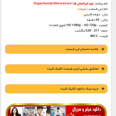
نام برنامه :
نبرد ابر انسان ها
(Superhuman Showdown)
نام این قسمت :
سرعت
زبان : دوبله فارسی
زمان : 45 دقیقه
کیفیت : HD 1080p – HD 720p (فوق العاده)
حجم : 217 – 528 مگابایت
فرمت : MKV
خلاصه داستان این قسمت
تماشای بخشی از این قسمت (کلیک کنید)
خريد لينک دانلود (کليک کنيد)
1900 تومان – خريد لينک دانلود (افزودن به سبد خريد)