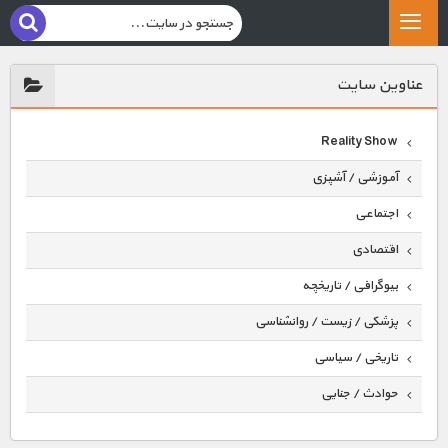
عناوين سايت
Reality Show
آموزشی / آشپزی
اجتماعی
اقتصادی
بیوگرافی / تاریخچه
پزشکی / زیست / روانشناسی
تاریخی / سیاسی
حوادث / جنایی
حیوانات