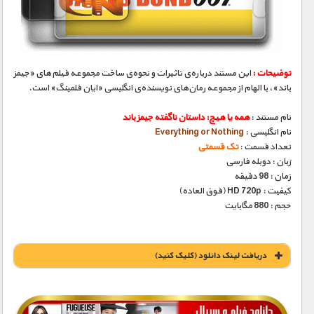
مستند های اختصاصی
توضیحات :
این مستند درباره‌ی تاثیرات و نحوه‌ی ساخت مجموعه‌ فیلم‌های «جیمز
باند»، با الهام از مجموعه رمان‌های نویسنده‌ی انگلیسی «ایان فلمینگ» است.
نام مستند :
همه یا هیچ: داستان ناگفته جیمز باند
نام انگلیسی :
Everything or Nothing
تعداد قسمت :
تک قسمتی
زبان : دوبله فارسی
زمان : 98 دقیقه
کیفیت : HD 720p (فوق العاده)
حجم : 880 مگابایت
دریافت لينک دانلود (کليک کنيد)
1900 تومان – خريد لينک دانلود (افزودن به سبد خريد)