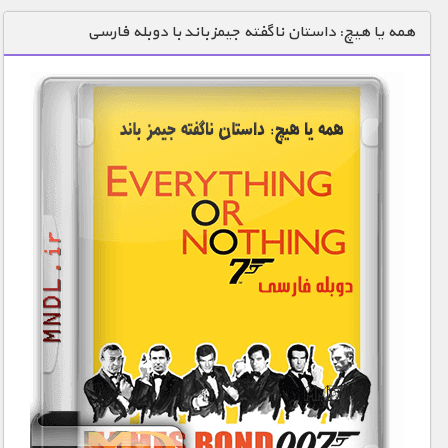
دنیای خوراکی ها
همه یا هیچ: داستان ناگفته جیمز باند با دوبله فارسی
زمین شناسی / محیط زیست
سازه/ معماری/ مهندسی
سرگرمی
شناخت کودکان
طبیعت
علم و فناوری
فرهنگ / هنر
کیهان / نجوم
گردشگری
ماورایی
مسابقات / ورزشی