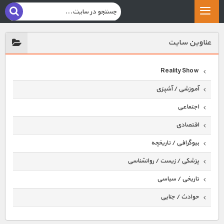
عناوين سايت
Reality Show
آموزشی / آشپزی
اجتماعی
اقتصادی
بیوگرافی / تاریخچه
پزشکی / زیست / روانشناسی
تاریخی / سیاسی
حوادث / جنایی
حیوانات