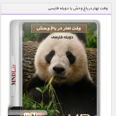
دنیای خوراکی ها
وقت نهار در باغ وحش با دوبله فارسی
زمین شناسی / محیط زیست
سازه/ معماری/ مهندسی
سرگرمی
شناخت کودکان
طبیعت
علم و فناوری
فرهنگ / هنر
کیهان / نجوم
گردشگری
ماورایی
مسابقات / ورزشی