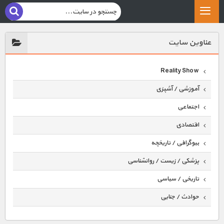
عناوين سايت
Reality Show
آموزشی / آشپزی
اجتماعی
اقتصادی
بیوگرافی / تاریخچه
پزشکی / زیست / روانشناسی
تاریخی / سیاسی
حوادث / جنایی
حیوانات