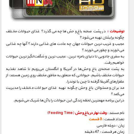
مستند های اختصاصی
توضیحات :
در پشت صحنه‌ باغ‌ وحش‌ها چه می‌گذرد؟ غذای حیوانات مختلف
چگونه برایشان تهیه می‌شود؟
عجیب‌ و‌ غریب‌ ترین حیوانات جهان چه عادت‌ های غذایی‌ دارند؟ آنها چه غذایی
می‌خورند و چطور می‌خورند؟
به سفری جادویی تا دنیای بامزه‌ ترین، عجیب ترین و شگفت‌انگیز ترین حیوانات
خواهیم رفت.
به پشت صحنه‌ی باغ‌ وحش‌ها در آمریکا و انگلستان می‌رویم تا شاهد تغذیه‌
حیوانات مختلف باشیم. حیواناتی که متعلق به مناطق مختلف روی زمین هستند: از
علفزارهای آفریقا گرفته تا چین یا توندرا.
مدیران و مسئولان باغ‌ وحش چگونه تهیه غذای حیوانات مختلف را مدیریت
می‌کنند؟
در این برنامه مهمترین لحظه‌ زندگی این حیوانات را با آن‌ها شریک می‌شویم.
نام مستند :
وقت نهار در باغ وحش
(Feeding Time)
تعداد قسمت :
3 قسمت
زبان : دوبله فارسی
زمان هر قسمت : 47 دقیقه