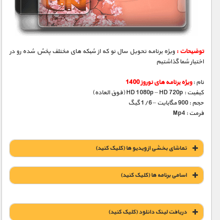
مستند های اختصاصی
توضیحات :
ویژه برنامه تحویل سال نو که از شبکه های مختلف پخش شده رو در
اختیار شما گذاشتیم
نام :
ویژه برنامه های نوروز 1400
کیفیت : HD 1080p – HD 720p (فوق العاده)
حجم : 900 مگابایت – 1/6 گیگ
فرمت : Mp4
تماشای بخشی از ویدیو ها (کلیک کنید)
اسامی برنامه ها (کلیک کنید)
دریافت لينک دانلود (کليک کنيد)