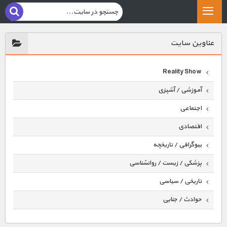
عناوين سايت
Reality Show
آموزشی / آشپزی
اجتماعی
اقتصادی
بیوگرافی / تاریخچه
پزشکی / زیست / روانشناسی
تاریخی / سیاسی
حوادث / جنایی
حیوانات