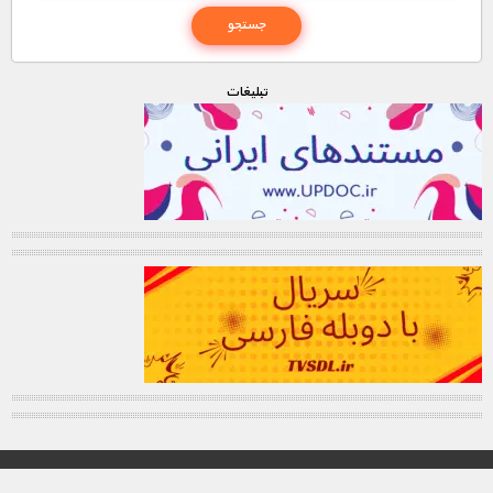
تبليغات
© تمامی حقوق این وب سایت برای "MNDL" محفوظ میباشد.