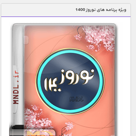
دنیای خوراکی ها
ویژه برنامه های نوروز 1400
زمین شناسی / محیط زیست
سازه/ معماری/ مهندسی
سرگرمی
شناخت کودکان
طبیعت
علم و فناوری
فرهنگ / هنر
کیهان / نجوم
گردشگری
ماورایی
مسابقات / ورزشی