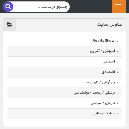
عناوين سايت
Reality Show
آموزشی / آشپزی
اجتماعی
اقتصادی
بیوگرافی / تاریخچه
پزشکی / زیست / روانشناسی
تاریخی / سیاسی
حوادث / جنایی
حیوانات