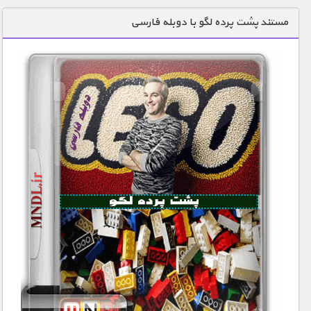
دنیای خوراکی ها
مستند پشت پرده لگو با دوبله فارسی
زمین شناسی / محیط زیست
سازه/ معماری/ مهندسی
سرگرمی
شناخت کودکان
طبیعت
علم و فناوری
فرهنگ / هنر
کیهان / نجوم
گردشگری
ماورایی
مسابقات / ورزشی