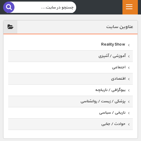
عناوين سايت
Reality Show
آموزشی / آشپزی
اجتماعی
اقتصادی
بیوگرافی / تاریخچه
پزشکی / زیست / روانشناسی
تاریخی / سیاسی
حوادث / جنایی
حیوانات