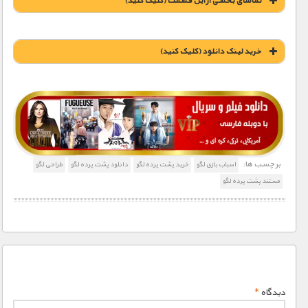
تماشای بخشی از این قسمت (کلیک کنید)
خريد لينک دانلود (کليک کنيد)
1900 تومان – خريد لينک دانلود (افزودن به سبد خريد)
برچسب ها:
اسباب بازی لگو
خرید پشت پرده لگو
دانلود پشت پرده لگو
طراحی لگو
مستند پشت پرده لگو
دیدگاه
*