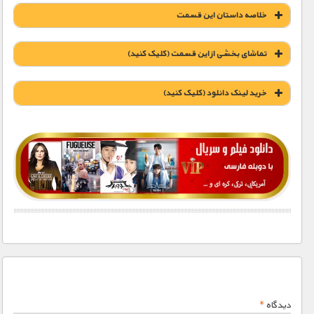
خلاصه داستان این قسمت
تماشای بخشی از این قسمت (کلیک کنید)
خريد لينک دانلود (کليک کنيد)
1900 تومان – خريد لينک دانلود (افزودن به سبد خريد)
دیدگاه
*