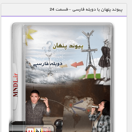
دنیای خوراکی ها
پیوند پنهان با دوبله فارسی – قسمت 24
زمین شناسی / محیط زیست
سازه/ معماری/ مهندسی
سرگرمی
شناخت کودکان
طبیعت
علم و فناوری
فرهنگ / هنر
کیهان / نجوم
گردشگری
ماورایی
مسابقات / ورزشی