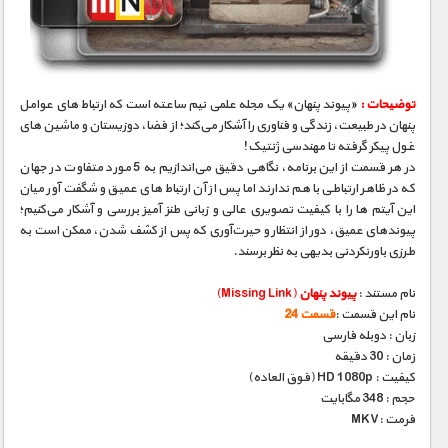
مستند های اختصاصی
توضیحات :
«پیوند پنهان» یک مجله‌ علمی نیم‌ ساعته است که ارتباط‌ های عوامل
پنهان در طبیعت، زندگی و فناوری را آشکار می‌کند؛ از فضا، دوزیستان و ماشین‌ های
غول پیکر گرفته تا مهندسی ژنتیک!
در هر قسمت از این برنامه، نگاهی دقیق می‌اندازیم به 5 مورد متفاوت در جهان
که در ظاهر ارتباطی با هم ندارند اما پس از آن ارتباط‌ های عمیق و شگفت‌ آور میان
این آیتم‌ ها را با کیفیت تصویری عالی و زبانی طنز آمیز بررسی و آشکار می‌کنیم؛
پیوندهای عمیق، دور از انتظار و حیرت‌آوری که پس از کشف شدن، ممکن است به
طرزی باورنکردنی بدیهی به نظر برسند.
نام مستند :
پیوند پنهان
(Missing Link)
نام این قسمت :
قسمت 24
زبان : دوبله فارسی
زمان : 30 دقیقه
کیفیت : HD 1080p (فوق العاده)
حجم : 348 مگابایت
فرمت :MKV