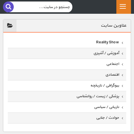
عناوين سايت
Reality Show
آموزشی / آشپزی
اجتماعی
اقتصادی
بیوگرافی / تاریخچه
پزشکی / زیست / روانشناسی
تاریخی / سیاسی
حوادث / جنایی
حیوانات