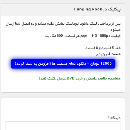
دنیای خوراکی ها
پیکنیک در Hanging Rock
زمین شناسی / محیط زیست
پس از پرداخت , لینک دانلود اتوماتیک نمایش داده میشه و به ایمیل شما ارسال
سازه/ معماری/ مهندسی
میشود
کیفیت : HD 1080p — حجم هر قسمت : 600 مگابایت
سرگرمی
شناخت کودکان
فعلا 5 قسمت از 6 قسمت
قسمت آخر بزودی …
طبیعت
12000 تومان – دانلود تمام قسمت ها (افزودن به سبد خريد)
علم و فناوری
فرهنگ / هنر
مشاهده خلاصه داستان و خرید DVD سریال (کلیک کنید)
کیهان / نجوم
گردشگری
ماورایی
دیدگاه
*
مسابقات / ورزشی