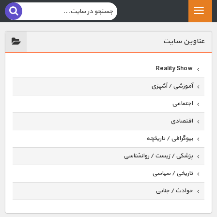
عناوين سايت
Reality Show
آموزشی / آشپزی
اجتماعی
اقتصادی
بیوگرافی / تاریخچه
پزشکی / زیست / روانشناسی
تاریخی / سیاسی
حوادث / جنایی
حیوانات