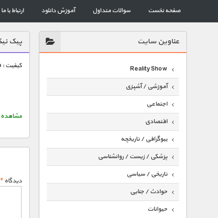
صفحه نخست
سوالات متداول
آموزش دانلود
ارتباط با ما
عناوين سايت
پیک نیک
کیفیت : HD 1080p — حجم هر قسمت : 611 مگابایت
Reality Show
آموزشی / آشپزی
اجتماعی
مشاهده خلاصه د
اقتصادی
بیوگرافی / تاریخچه
پزشکی / زیست / روانشناسی
تاریخی / سیاسی
دیدگاه
*
حوادث / جنایی
حیوانات