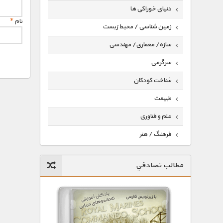
دنیای خوراکی ها
نام
*
زمین شناسی / محیط زیست
سازه/ معماری/ مهندسی
سرگرمی
شناخت کودکان
طبیعت
علم و فناوری
فرهنگ / هنر
کیهان / نجوم
مطالب تصادفي
گردشگری
ماورایی
مسابقات / ورزشی