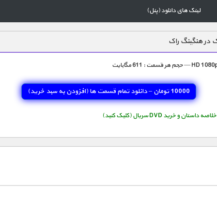
لینک های دانلود (پنل)
 در هنگینگ راک
10000 تومان – دانلود تمام قسمت ها (افزودن به سبد خريد)
استان و خرید DVD سریال (کلیک کنید)