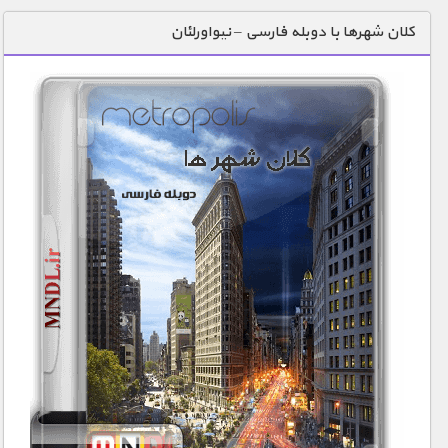
دنیای خوراکی ها
کلان شهرها با دوبله فارسی – نیواورلئان
زمین شناسی / محیط زیست
سازه/ معماری/ مهندسی
سرگرمی
شناخت کودکان
طبیعت
علم و فناوری
فرهنگ / هنر
کیهان / نجوم
گردشگری
ماورایی
مسابقات / ورزشی