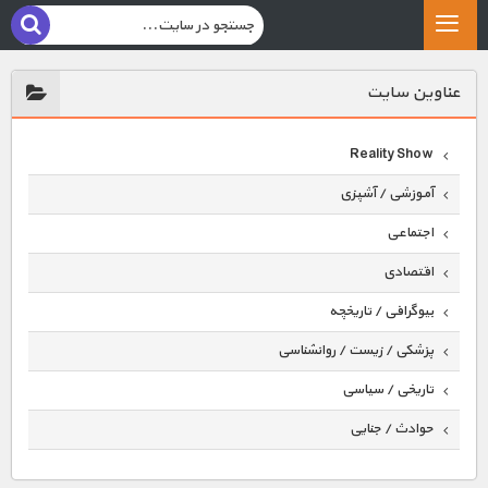
عناوين سايت
Reality Show
آموزشی / آشپزی
اجتماعی
اقتصادی
بیوگرافی / تاریخچه
پزشکی / زیست / روانشناسی
تاریخی / سیاسی
حوادث / جنایی
حیوانات