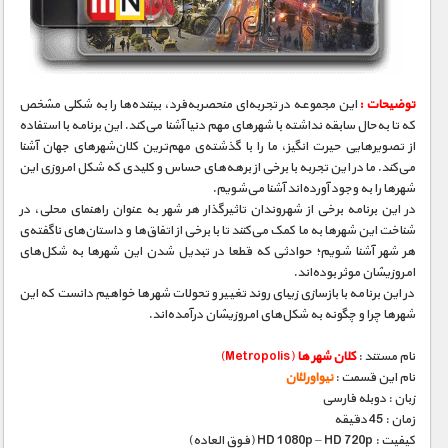
مستند های اختصاصی
توضیحات :
این مجموعه در تجربه‌ای منحصربه‌فرد، بیننده‌ها را به شکلی مشخص
که تا به‌حال سابقه نداشته با شهر‌های مهم دنیا آشنا می‌کند. این برنامه با استفاده
از تصویرهایی حیرت انگیز، ما را با گذشته‌ی مهم‌ترین کلان‌شهر‌های جهان آشنا
می‌کند. ما در این تجربه با برخی از برهه‌های حساس و کلیدی که شکل امروزی این
شهر‌ها را به وجود آورده‌اند آشنا می‌شویم.
در این برنامه برخی از شهروندان تاثیرگذار هر شهر به عنوان راهنمای محلی، در
شناخت این شهر‌ها به ما کمک می‌کنند تا با برخی از اتفاق‌ها و داستان‌های ناگفته‌ی
هر شهر آشنا شویم؛ حوادثی که قطعا در تبدیل شدن این شهر‌ها به شکل‌های
امروزیشان موثر بوده‌اند.
در این برنامه با بازسازی زیبای روند تغییر و تحولات شهر‌ها خواهیم دانست که این
شهر‌ها چرا و چگونه به شکل‌های امروزیشان درآمده‌اند.
نام مستند :
کلان شهر ها
(Metropolis)
نام این قسمت :
نیواورلئان
زبان : دوبله فارسی
زمان : 45 دقیقه
کیفیت : HD 1080p – HD 720p (فوق العاده)