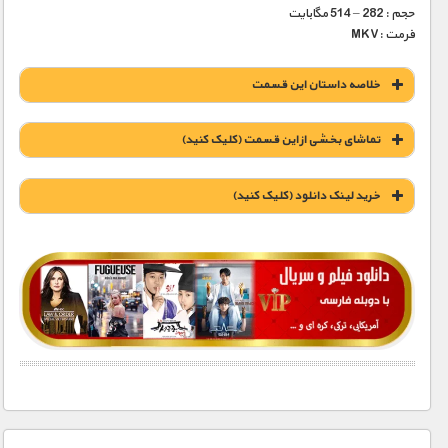
حجم : 282 – 514 مگابایت
فرمت :MKV
خلاصه داستان این قسمت
تماشای بخشی از این قسمت (کلیک کنید)
خريد لينک دانلود (کليک کنيد)
1900 تومان – خريد لينک دانلود (افزودن به سبد خريد)