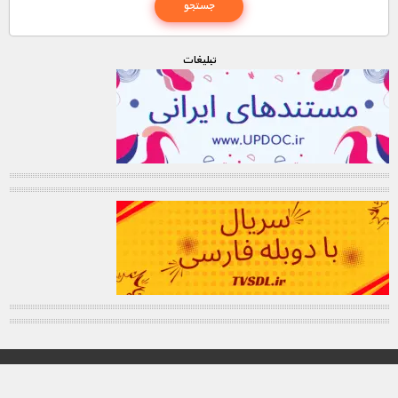
تبليغات
© تمامی حقوق این وب سایت برای "MNDL" محفوظ میباشد.