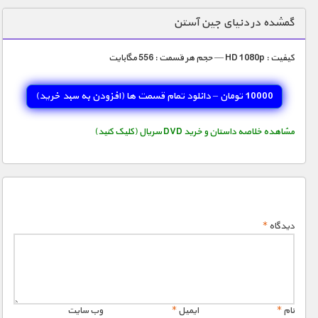
دنیای خوراکی ها
گمشده در دنیای جین آستن
زمین شناسی / محیط زیست
کیفیت : HD 1080p — حجم هر قسمت : 556 مگابایت
سازه/ معماری/ مهندسی
سرگرمی
10000 تومان – دانلود تمام قسمت ها (افزودن به سبد خريد)
شناخت کودکان
مشاهده خلاصه داستان و خرید DVD سریال (کلیک کنید)
طبیعت
علم و فناوری
فرهنگ / هنر
کیهان / نجوم
دیدگاه
*
گردشگری
ماورایی
مسابقات / ورزشی
نام
*
ایمیل
*
وب‌ سایت