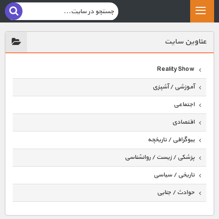
عناوين سايت
Reality Show
آموزشی / آشپزی
اجتماعی
اقتصادی
بیوگرافی / تاریخچه
پزشکی / زیست / روانشناسی
تاریخی / سیاسی
حوادث / جنایی
حیوانات