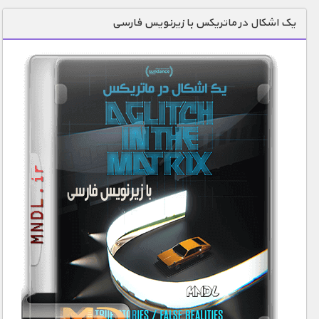
دنیای خوراکی ها
یک اشکال در ماتریکس با زیرنویس فارسی
زمین شناسی / محیط زیست
سازه/ معماری/ مهندسی
سرگرمی
شناخت کودکان
طبیعت
علم و فناوری
فرهنگ / هنر
کیهان / نجوم
گردشگری
ماورایی
مسابقات / ورزشی