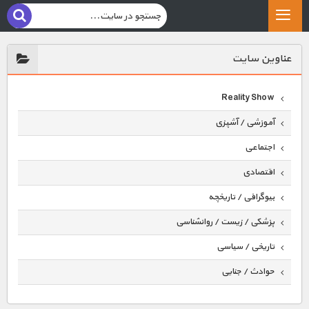
عناوين سايت
Reality Show
آموزشی / آشپزی
اجتماعی
اقتصادی
بیوگرافی / تاریخچه
پزشکی / زیست / روانشناسی
تاریخی / سیاسی
حوادث / جنایی
حیوانات