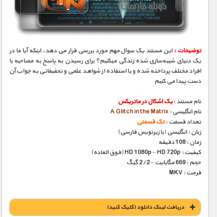
مستند های اختصاصی
توضیحات :
این مستند یک سوال مهم مورد بررسی قرار می دهد، اینکه آیا ما در
یک دنیای شبیه‌سازی شده زندگی میکنیم؟ برای رسیدن به پاسخ به مصاحبه با
افراد مختلف پرداخته شده و با استفاده از شواهد علمی و تحقیقاتی به جواب آن
دست پیدا می کنیم
نام مستند :
یک اشکال در ماتریکس
نام انگلیسی :
A Glitch in the Matrix
تعداد قسمت :
تک قسمتی
زبان : انگلیسی (با زیرنویس فارسی)
زمان : 108 دقیقه
کیفیت : HD 1080p – HD 720p (فوق العاده)
حجم : 669 مگابایت – 2/2 گیگ
فرمت : MKV
دریافت لينک دانلود (کليک کنيد)