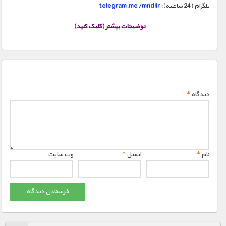
مستند های اختصاصی
تلگرام (24 ساعته):
telegram.me/mndlir
توضیحات بیشتر (کلیک کنید)
دیدگاه
*
نام
*
ایمیل
*
وب‌ سایت