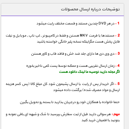
دنیای خوراکی ها
توضیحات درباره ارسال محصولات
زمین شناسی / محیط زیست
1 –
در هر DVD چندین مستند و قسمت مختلف رایت میشود
سازه/ معماری/ مهندسی
2 –
مستندها با فرمت MKV هستن و فقط در کامپیوتر , لپ تاپ , موبایل و تبلت
سرگرمی
قابل پخش هست مگراینکه نسخه پلیر خانگی خواسته باشید
شناخت کودکان
3 –
دی وی دی ها دارای جلد ضد خش و فاقد قاب و کاور هستن
طبیعت
4 –
زمان ارسال تقریبی هست و ممکنه توسط پست کمی تاخیر بخوره
علم و فناوری
اگر عجله دارید توصیه ما لینک دانلود هست
فرهنگ / هنر
5 –
اگر خریدار پس از رایت یا ارسال پشیمون شود کل مبلغ کالا (پس کسر هزینه
کیهان / نجوم
ارسال و مواد مصرف شده) برگشت داده میشود
گردشگری
حتما خانواده یا همکاران خود رو درجریان بذارید تا بسته رو تحویل بگیرن
ماورایی
مهم :
هر سوالی دارید قبل از ثبت سفارش بپرسید تا شک و شبهه ای باقی نمونه و
مسابقات / ورزشی
بتونید با اطمینان خرید کنید