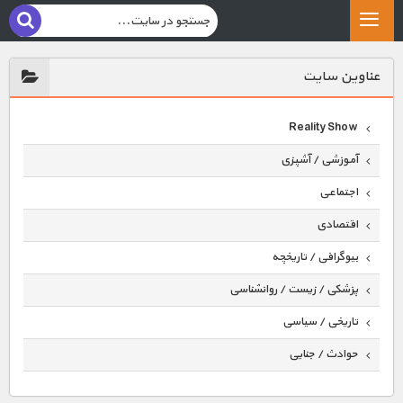
عناوين سايت
Reality Show
آموزشی / آشپزی
اجتماعی
اقتصادی
بیوگرافی / تاریخچه
پزشکی / زیست / روانشناسی
تاریخی / سیاسی
حوادث / جنایی
حیوانات