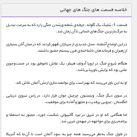
دنیای خوراکی ها
خلاصه قسمت های جنگ های جهانی
زمین شناسی / محیط زیست
قسمت 1 : شلیک یک گلوله، جرقه‌ی شعله‌ ور‌شدن جنگی را زد که به سرعت تبدیل
سازه/ معماری/ مهندسی
به مرگ‌بار‌ترین جنگ‌های انسانی تا آن زمان شد.
سرگرمی
در این اوضاع آشفته، نسل جدیدی از سربازان ظهور کردند که در میان آنان بسیاری
شناخت کودکان
از رهبران و فرماندهان ناشناخته‌ی قرن بیستم حضور داشتند.
طبیعت
هنگام شروع جنگ در اروپا آدولف هیتلر، یک نقاش ناموفق بود در جست‌و‌جوی
علتی بود که برایش باورپذیر باشد.
علم و فناوری
فرهنگ / هنر
او به این باور می‌رسد که بهتر است برای توانمندسازی ارتش آلمان تلاش کند.
کیهان / نجوم
در سوی دیگر جنگ، وینستون چرچیل جوان قرار دارد، در راس نیروی دریایی
انگلستان، نیرویی پرقدرت و مجهز و آماده برای موفقیت.
گردشگری
اما هنگامی که او در شرق در نبرد گالیپولی شکست خورد، مجبور به استعفا و
ماورایی
برنامه‌ریزی برای مواجهه در جبهه‌ی غربی شد.
مسابقات / ورزشی
در طول جنگ به‌نظر می‌رسید همه چیز به سود آلمان است تا آن‌جا که آمریکا