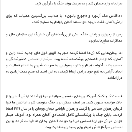
مستند های اختصاصی
سرانجام وارد میدان شد و به‌سرعت روند جنگ را دگرگون کرد.
«داگلاس مک آرتور» و «جورج پاتون»، با هدایت بزرگ‌ترین عملیات که برای
ارتش آلمان خفت بار بود، توانستند آلمان را وادار به تسلیم کنند.
پس از پیروزی و پایان جنگ، یکی از پی‌آمدهای آن بنیان‌گذاری سازمان ملل و
مذاکرات صلح پایداربود.
اما پیمان‌هایی که آن‌ها امضا کردند منجر به ظهور غول‌های جدید شد: ژاپن و
آلمان، که از نظر اقتصادی ورشکسته شده بود، سرشار از احساس تحقیر‌شدگی و
خشم بودند. آدولف هیتلر و بنتو موسولینی به سرعت شروع به انجام فعالیت و
ایجاد ناآرامی به نفع خود در این ارتباط کردند، به این امید که صلح مدت زیادی به
درازا نکشد.
قسمت 2 : با کمک آمریکا نیروهای متفقین سرانجام موفق شدند ارتش آلمان را از
خاک فرانسه بیرون کنند. هر لحظه ممکن بود جنگ متوقف شود اما تنش‌ها تنها
گریبان رهبران سیاسی را گرفت و رهبران ناراضی پیمان ورسای را در سال ۱۹۱۹ امضا
کردند. پایان جنگ با ورشکستگی کامل اقتصادیِ آلمان همراه بود. آدولف هیتلر
جوان در آن دوران احساس می‌کرد دولت آلمان به آن‌ها خیانت کرده و این
احساس سرآغاز تلاش هیتلر برای رسیدن به قدرت بود.