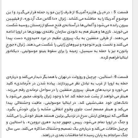
قسمت 5 : در «پرل هاربر» آمریکا از طرف ژاپن مورد حمله قرار می‌گیرد و این
موضوع آمریکا را به مناقشه می‌کشاند. ژنرال «داگلاس مک آرتور»، از فیلیپین
بیرون رانده می‌شود و آلمانی‌ها در آستانه‌ی فتح مسکو از زمستان روسیه شکست
می‌خورند. نازی‌ها و هیتلر هم به نابودی سازمان یافته‌ی یهودی‌ها در اروپا ادامه
می‌دهند. از طرفی متفقین به یک پیروزی عظیم در نبرد «میدوِی» دست پیدا
می‌کنند و نخست وزیر «توجو» و نیروهای ژاپنی را شکست می‌دهند. ژنرال «جورج
پاتون» نیز با حمله به سیسیل، زمینه را برای سقوط بنیتو موسولینی، دیکتاتور
ایتالیا فراهم کرده.
قسمت 6 : استالین، چرچیل و روزولت در تهران با همدیگر دیدار می‌کنند و درباره‌ی
حمله به اروپا از غرب به تبادل نظر می‌پردازند. پیاده شدن در «نُرماندی» کلید
می‌خورد و تردیدهای هیتلر، پیروزی متفقین را در سواحل نرماندی رقم می‌زند.
هیتلر می‌خواهد از پشت ضدحمله کند اما با وجود ژنرال پاتونف مجبور می‌شود با
تانک‌های خود عقب‌نشینی کند. در ایتالیا موسولینی، عاقبت وحشتناکی پیدا
می‌کند و هیتلر مصمم است جلوی وقوع اتفاقی مشابه را برای خودش بگیرد.
هنگامی که نیروهای ارتش سرخ در نزدیکی برلین هستند هیتلر خودش را می‌کشد
و جنگ در اروپا تمام می‌شود. رییس جمهور جدید «هری ترومِن»، با استالین و
چرچیل ملاقات می‌کند و درباره‌ی یک تصمیم وحشتناک مذاکره می‌کنند. سی سال
جنگ سرانجام به پایان رسیده اما مناقشات بعدی در راهند.