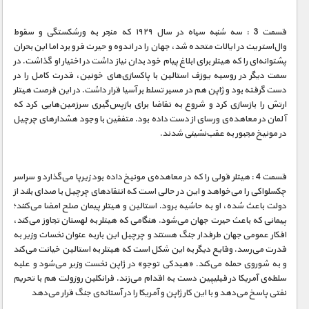
قسمت 3 : سه‌ شنبه‌ سیاه در سال ۱۹۲۹ که منجر به ورشکستگی و سقوط
وال‌استریت در ایالات متحده شد، جهان را در اندوه و حیرت فرو برد اما این بحران
پشتوانه‌ای را که هیتلر برای ابلاغ پیام خود بدان نیاز داشت در اختیار او گذاشت. در
سمت دیگر در روسیه یوزف استالین با پاکسازی‌های خونین، قدرت کامل را در
دست گرفته بود و ژاپن هم در مسیر تسلط بر آسیا قرار داشت. در این فرصت هیتلر
ارتش را بازسازی کرد و شروع به تقاضا برای بازپس‌گیری سرزمین‌هایی کرد که
آلمان در معاهده‌ی ورسای از دست داده بود. متفقین با وجود هشدارهای چرچیل
در مونیخ مجبور به ‌عقب‌نشینی شدند.
قسمت 4 : هیتلر قولی را که در معاهده‌ی مونیخ داده بود زیرپا می‌گذارد و سراسر
چکسلواکی را می‌خواهد و این در حالی‌‌ است که انتقادهای چرچیل با صدای بلند از
دولت باعث شده، او به حاشیه برود. استالین و هیتلر پیمان صلح امضا می‌کنند؛
پیمانی که باعث حیرت جهان می‌شود. هنگامی که هیتلر به لهستان تجاوز می‌کند،
افکار عمومی جهان طرفدار جنگ هستند و چرچیل این باربه عنوان نخسات وزیر به
قدرت می‌رسد. وقایع دیگر به این شکل است که هیتلر به استالین خیانت می‌کند
و به شوروی حمله می‌کند. «هیدکی توجو» در ژاپن نخست وزیر می‌شود و علیه
سلطه‌ی آمریکا در فیلیپین دست به اقدام می‌زند. فرانکلین روزولت هم با تحریم
نفتی پاسخ می‌دهد و با این کار ژاپن و آمریکا را در آستانه‌ی جنگ قرار می‌دهد