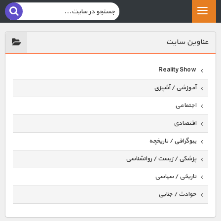
عناوين سايت
Reality Show
آموزشی / آشپزی
اجتماعی
اقتصادی
بیوگرافی / تاریخچه
پزشکی / زیست / روانشناسی
تاریخی / سیاسی
حوادث / جنایی
حیوانات