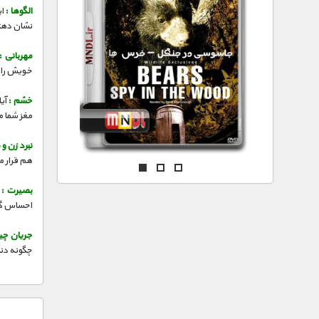
مستند های اختصاصی
الگوها :
ای
نشان دهند
مهربانی :
خویش را د
خشم :
آیا
مغز شما می
نبرد زن و 
هم قرار م
بصیرت :
د
احساس گوش
جریان چی
چگونه دنی