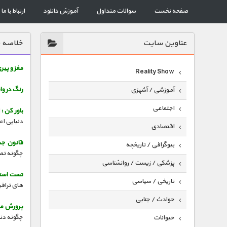
صفحه نخست
سوالات متداول
آموزش دانلود
ارتباط با ما
عناوين سايت
خلاصه 
مغز و پیری
Reality Show
رنگ در وا
آموزشی / آشپزی
اجتماعی
باور کن :
ا
دنیایی اع
اقتصادی
قانون ج
بیوگرافی / تاریخچه
چگونه تص
پزشکی / زیست / روانشناسی
تست است
تاریخی / سیاسی
های تراف
حوادث / جنایی
پرورش مغ
چگونه دنی
حیوانات