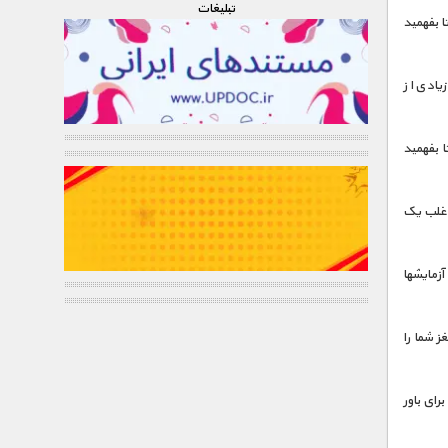
تبليغات
 بفهمید
یادی از
 بفهمید
 اغلب یک
آزمایشها
ز شما را
رای باور