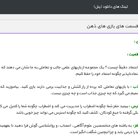
لینک های دانلود (پنل)
قسمت های بازی های ذهن
 :
قعیت :
عتماد دقیقاً چیست؟ یک مجموعه از بازیهای علمی جالب و تعاملی به ما نشان می دهند که 
تمادناپذیر چگونه اعتماد خود را حفظ کنیم.
ذب :
با بازیهای تعاملی که پرده از راز کشش و جذابیت برمی دارند بازی کنید. بیاموزید که
میم می گیرد که چه چیزی جذاب است و چه چیزی نیست.
رس :
ببینید مغز شما چگونه اضطراب را مدیریت می کند و اضطراب چگونه شما را کنترل می کند
یکی گرفته تا جیغ کودکان، کشف کنید که چگونه استرس می تواند چیز خوبی باشد
ز :
به یافته های متخصصین علوم آگاهی، اعصاب، و روانشناسی گوش فرا دهید تا بفهمید 
ا را درمی یابد و چرا اینچنین شگفت انگیز است.