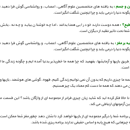
هن و جسم :
به یافته های متخصصین علوم آگاهی، اعصاب، و روانشناسی گوش فرا دهید تا
گونه دنیا را درمی یابد و چرا اینچنین شگفت انگیز است.
طیع؟ :
همه دوست دارند خود را بی همتا بدانند، اما چه خوشتان بیاید و چه نه، بخش ز
شما تحت تاثیر تقلید از دیگران است.
ه بر مغز :
به یافته های متخصصین علوم آگاهی، اعصاب، و روانشناسی گوش فرا دهید تا
گونه دنیا را درمی یابد و چرا اینچنین شگفت انگیز است.
 طریق بازیها و آزمایشها، بفهمید که چرا همه ما خطرپذیر بدنیا آمده ایم و چگونه زندگی ما
گ است.
ه ما چیزی داریم که بدون آن نمی توانیم زندگی کنیم. قهوه، گوشی های هوشمند، بازیها و 
 می دهند که همه ما دست کم معتاد یک چیز هستیم.
ا حالا فکر کرده اید که شاید زبان چیزی فراتر از مجموعه ای از واژگان باشد؟ این قسمت مغ
رین آزمونهای ارتباطی می کند.
برنامه شما را درگیر مجموعه ای از بازیها خواهد کرد تا نشان دهد چطور مغز شما ممکن است ب
چیزهایی که هیچ پایه و اساس حقیقی ندارند برنامه ریزی شده باشد.