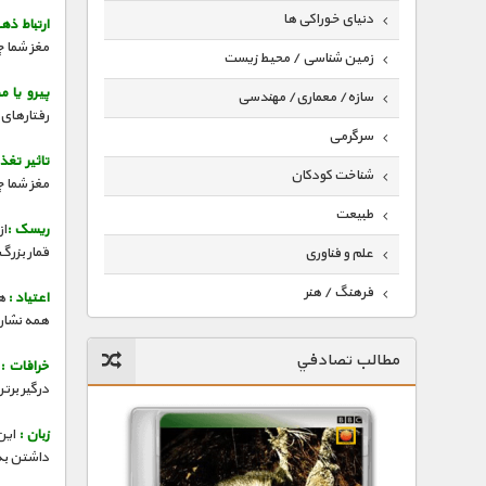
دنیای خوراکی ها
ارتباط ذ
مغز شما چ
زمین شناسی / محیط زیست
پیرو یا م
سازه/ معماری/ مهندسی
رفتارهای 
سرگرمی
تاثیر تغذی
شناخت کودکان
مغز شما چ
طبیعت
ریسک :
از
قمار بزر
علم و فناوری
فرهنگ / هنر
اعتیاد :
هم
همه نشان
کیهان / نجوم
مطالب تصادفي
خرافات :
ت
گردشگری
درگیر برت
ماورایی
زبان :
این 
مسابقات / ورزشی
داشتن به 